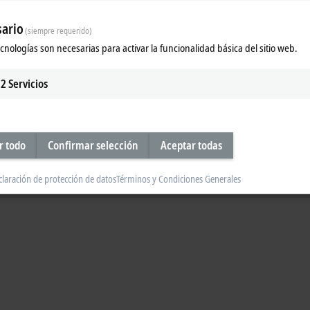
s a Beckhoff system customer
ario
(siempre requerido)
the honor of being Beckhoff Automation’s first ever customer. Schirmer has 
ecnologías son necesarias para activar la funcionalidad básica del sitio web.
nd out more in this video.
2
Servicios
r todo
Confirmar selección
Aceptar todas
claración de protección de datos
Términos y Condiciones Generales