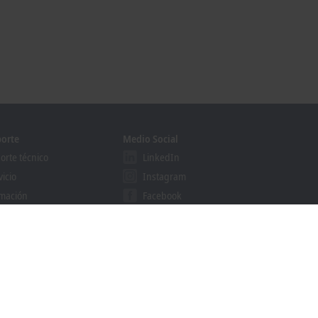
orte
Medio Social
orte técnico
LinkedIn
vicio
Instagram
mación
Facebook
binars
YouTube
grama Solution Provider
khoff Information System
cador de descargas