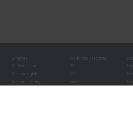
Empresa
Productos y sectores
Sop
Perfil de empresa
IPC
Sop
Presencia global
I/O
Ser
Mercado de empleo
Motion
For
nia
Novedades
Automation
We
Revista PC Control
MX-System
Pro
Eventos y fechas
Vision
Bec
Sistema de denuncia de
Sectores
Bus
irregularidades
Cumplimiento normativo