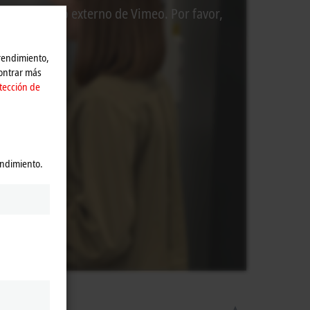
 el contenido externo de Vimeo. Por favor,
os.
 rendimiento,
contrar más
tección de
endimiento.