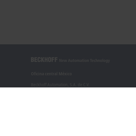
Oficina central México
Beckhoff Automation, S.A. de C.V.
Boulevard Manuel Ávila Camacho 2610, Torre B, Piso 9, Colo
Valle de los Pinos, Tlalnepantla de Baz
Estado de México CP 54040
+52 55 75998058
mexico@beckhoff.com
Información del contacto