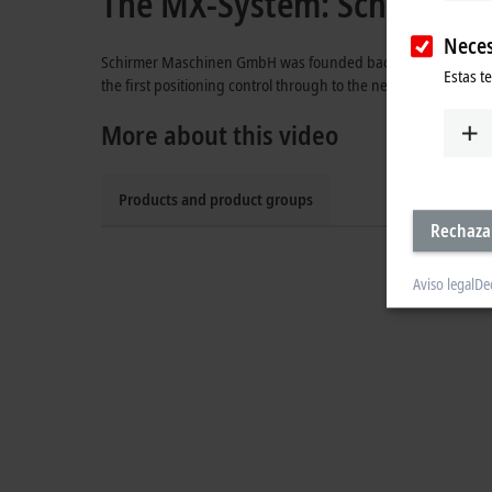
The MX-System: Schirmer i
Neces
Schirmer Maschinen GmbH was founded back in 1979 and holds 
Estas t
the first positioning control through to the new MX-System. Fi
More about this video
Products and product groups
Rechaza
Aviso legal
De