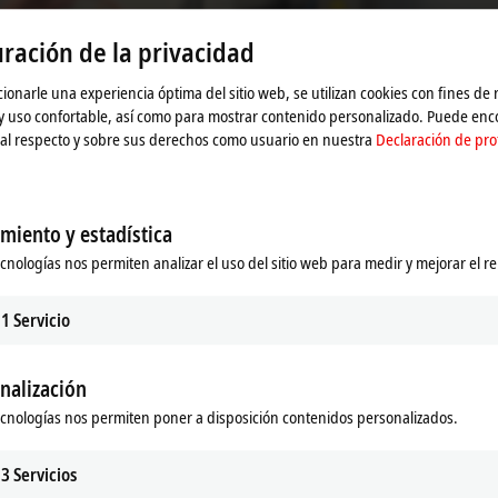
vídeo y ajustamos la configuración de privacidad, cargando
ración de la privacidad
nga en cuenta nuestra
Declaración de protección de dat
ionarle una experiencia óptima del sitio web, se utilizan cookies con fines de
Aceptar
 y uso confortable, así como para mostrar contenido personalizado. Puede en
al respecto y sobre sus derechos como usuario en nuestra
Declaración de pro
miento y estadística
ecnologías nos permiten analizar el uso del sitio web para medir y mejorar el r
1
Servicio
nalización
ecnologías nos permiten poner a disposición contenidos personalizados.
3
Servicios