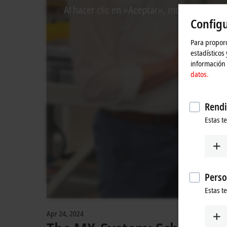
Al hacer clic en «Aceptar», mostramos el 
Configu
te
Para proporc
estadísticos
información 
datos.
Rendi
Estas t
Perso
Estas t
Apr 24, 2024