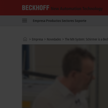
Beckhoff
-
Empresa
Productos
Sectores
Soporte
New
Automation
Technology
Página
Empresa
Novedades
The MX-System: Schirmer is a Be
de
inicio