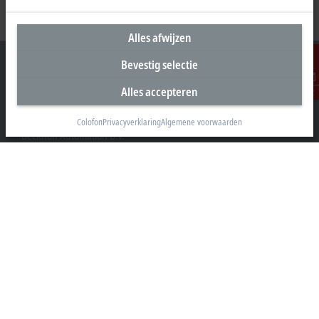
Alles afwijzen
Bevestig selectie
Alles accepteren
Contact
Hoofdkantoor Nederland
Colofon
Privacyverklaring
Algemene voorwaarden
Beckhoff Automation B.V.
Oerkapkade 1C
2031 EN Haarlem
+31 23 51851-40
sales@beckhoff.nl
Contact informatie
www.beckhoff.com/nl-nl/
Nieuwsbrief
Pagina afdrukken