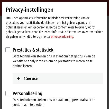
Login
Privacy-instellingen
myBeckhoff
Beckhoff
-
Om u een optimale surfervaring te bieden ter verbetering van de
prestaties, voor statistische doeleinden, om het gebruiksgemak te
New
optimaliseren en om gepersonaliseerde content weer te geven, wordt
Automation
Home
Bedrijf
Nieuws
gebruik gemaakt van cookies. Meer informatie hierover en over uw rechten
Technology
page
The MX-System: Schirmer is a Beckhoff system customer
als gebruiker vindt u terug in onze
privacyverklaring.
Prestaties & statistiek
Deze technieken stellen ons in staat om het gebruik van de
Wanneer u op 'Acceptere' klikt, tonen wij de video en passen we
website te analyseren en om de prestaties te meten en te
de privacy-instellingen aan, hierbij wordt externe inhoud van
optimaliseren.
Vimeo geladen. Raadpleeg hier onze
privacyverklaring.
1
Service
Aanvaarden
Personalisering
Deze technieken stellen ons in staat om gepersonaliseerde
Apr 24, 2024
content aan te bieden.