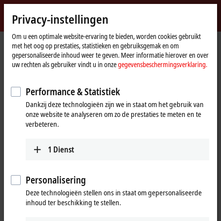
Inloggen
Privacy-instellingen
myBeckhoff
Beckhoff
-
Om u een optimale website-ervaring te bieden, worden cookies gebruikt
met het oog op prestaties, statistieken en gebruiksgemak en om
New
gepersonaliseerde inhoud weer te geven. Meer informatie hierover en over
Automation
startpagina
Producten
I/O
Fieldbus Box and IO-Link box
Compact Box
uw rechten als gebruiker vindt u in onze
gegevensbeschermingsverklaring.
Technology
IP3xxx-Bxxx | Analog input
IP3112-Bxxx
IP3112-B318
Performance & Statistiek
IP3112-B318 | Fieldbus Box, 4-
Dankzij deze technologieën zijn we in staat om het gebruik van
channel analog input, PROFIBUS,
onze website te analyseren om zo de prestaties te meten en te
current, 0/4…20 mA, 16 bit,
verbeteren.
differential, M12, integrated T-
1
Dienst
connector
Personalisering
Deze technologieën stellen ons in staat om gepersonaliseerde
inhoud ter beschikking te stellen.