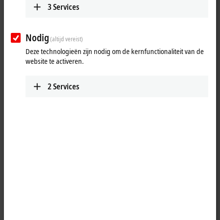
3
Services
Nodig
(altijd vereist)
Deze technologieën zijn nodig om de kernfunctionaliteit van de
website te activeren.
2
Services
1
The IP3112 analog input module handles signals in the range from
0/4 to 20 mA. The input current is digitized to a resolution of 16 bits
(the default is 15 bits) and is transmitted, electrically isolated, to the