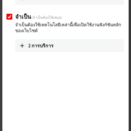
จำเป็น
(จำเป็นต้องใช้เสมอ)
จำเป็นต้องใช้เทคโนโลยีเหล่านี้เพื่อเปิดใช้งานฟังก์ชันหลัก
ของเว็บไซต์
2
การบริการ
1
The IP3112 analog input module handles signals in the range from
0/4 to 20 mA. The input current is digitized to a resolution of 16 bits
(the default is 15 bits) and is transmitted, electrically isolated, to the