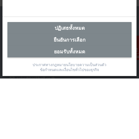
ปฏิเสธทั้งหมด
สำนักงานผู้แทนประเทศไทย
ยืนยันการเลือก
The Pretium Bang Na, Unit 91/8
ยอมรับทั้งหมด
Moo.15 Bang Na-Trat Frontage Road
การติดต่อ
Bang Kaeo, Bang Phli District, Samut Prakan 10540
ประกาศทางกฎหมาย
นโยบายความเป็นส่วนตัว
ข้อกำหนดและเงื่อนไขทั่วไปของธุรกิจ
+66 85 525 1555
sales@beckhoff.co.th
ข้อมูลติดต่อ
www.beckhoff.com/th-th/
จดหมายข่าว
ปริ้นหน้ากระดาษ
บริษัท