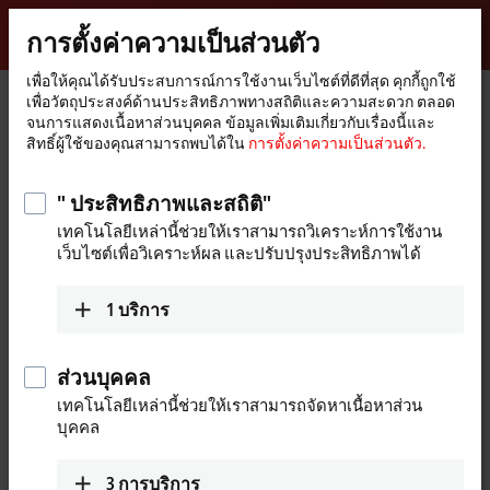
ลงชื่อเข้าใช้
การตั้งค่าความเป็นส่วนตัว
myBeckhoff
Beckhoff
-
เพื่อให้คุณได้รับประสบการณ์การใช้งานเว็บไซต์ที่ดีที่สุด คุกกี้ถูกใช้
เพื่อวัตถุประสงค์ด้านประสิทธิภาพทางสถิติและความสะดวก ตลอด
New
จนการแสดงเนื้อหาส่วนบุคคล ข้อมูลเพิ่มเติมเกี่ยวกับเรื่องนี้และ
Automation
หน้า
อุปกรณ์
I/O
Fieldbus Box and IO-Link box
Compact Box
สิทธิ์ผู้ใช้ของคุณสามารถพบได้ใน
การตั้งค่าความเป็นส่วนตัว.
Technology
หลัก
IP3xxx-Bxxx | Analog input
IP3112-Bxxx
IP3112-B318
" ประสิทธิภาพและสถิติ"
IP3112-B318 | Fieldbus Box, 4-
เทคโนโลยีเหล่านี้ช่วยให้เราสามารถวิเคราะห์การใช้งาน
channel analog input, PROFIBUS,
เว็บไซต์เพื่อวิเคราะห์ผล และปรับปรุงประสิทธิภาพได้
current, 0/4…20 mA, 16 bit,
differential, M12, integrated T-
1
บริการ
connector
ส่วนบุคคล
เทคโนโลยีเหล่านี้ช่วยให้เราสามารถจัดหาเนื้อหาส่วน
บุคคล
3
การบริการ