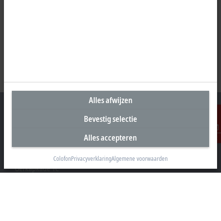
Alles afwijzen
Bevestig selectie
Alles accepteren
Contact
Hoofdkantoor Nederland
Beckhoff Automation B.V.
Colofon
Privacyverklaring
Algemene voorwaarden
Oerkapkade 1C
2031 EN Haarlem
+31 23 51851-40
sales@beckhoff.nl