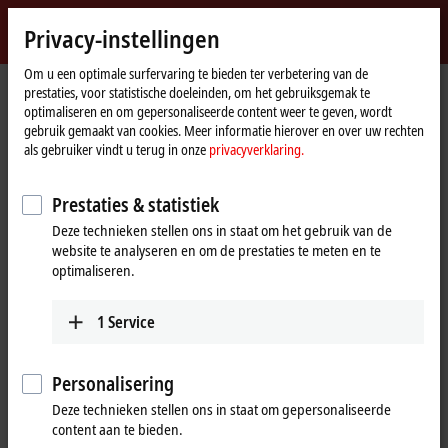
Login
Privacy-instellingen
myBeckhoff
Beckhoff
-
Om u een optimale surfervaring te bieden ter verbetering van de
prestaties, voor statistische doeleinden, om het gebruiksgemak te
New
optimaliseren en om gepersonaliseerde content weer te geven, wordt
Automation
Home
Bedrijf
Wereldwijde aanwezigheid
Poland
gebruik gemaakt van cookies. Meer informatie hierover en over uw rechten
Technology
page
Pomeranian Voivodeship
als gebruiker vindt u terug in onze
privacyverklaring.
Pomeranian Voivodeship, Poland
Prestaties & statistiek
Deze technieken stellen ons in staat om het gebruik van de
website te analyseren en om de prestaties te meten en te
Adres en contact
optimaliseren.
Pomeranian Voivodeship
Beckhoff Automation Sp. z o.o.
1
Service
Żabieniec, ul. Ruczajowa 15
05-500
Piaseczno
Poland
Personalisering
Deze technieken stellen ons in staat om gepersonaliseerde
+48 609 845 454
content aan te bieden.
sprzedaz@beckhoff.pl