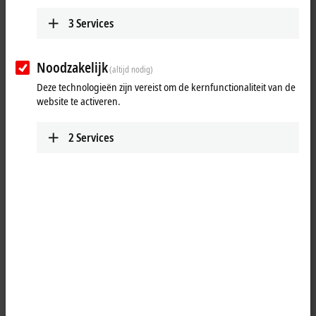
www.beckhoff.com/pl-pl/
3
Services
Plan route (Google Maps)
Noodzakelijk
(altijd nodig)
Deze technologieën zijn vereist om de kernfunctionaliteit van de
website te activeren.
2
Services
Wanneer u op 'Accepteren' klikt, tonen wij de kaart en passen we
de privacy-instellingen aan, hierbij wordt externe inhoud van
Google Maps geladen. Raadpleeg hier onze
privacyverklaring.
Aanvaarden