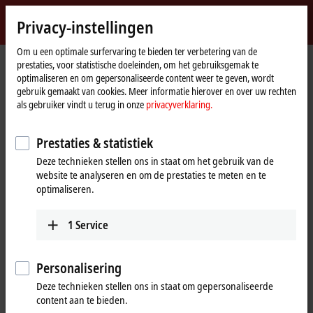
Login
Privacy-instellingen
myBeckhoff
Beckhoff
-
Om u een optimale surfervaring te bieden ter verbetering van de
prestaties, voor statistische doeleinden, om het gebruiksgemak te
New
optimaliseren en om gepersonaliseerde content weer te geven, wordt
Automation
Home
Producten
I/O
EtherCAT Box
EPxxxx | Industrial housing
gebruik gemaakt van cookies. Meer informatie hierover en over uw rechten
Technology
page
EP2xxx | Digital output
EP2028-0032
als gebruiker vindt u terug in onze
privacyverklaring.
EP2028-0032 | EtherCAT Box, 8-
Prestaties & statistiek
channel digital output, 24 V DC,
Deze technieken stellen ons in staat om het gebruik van de
2.8 A, M12
website te analyseren en om de prestaties te meten en te
optimaliseren.
1
Service
Personalisering
Deze technieken stellen ons in staat om gepersonaliseerde
content aan te bieden.