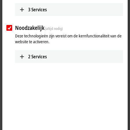
3
Services
Noodzakelijk
(altijd nodig)
Deze technologieën zijn vereist om de kernfunctionaliteit van de
website te activeren.
2
Services
1
The EP2028-0032
EtherCAT
Box is intended for processing
digital/binary signals. It switches the binary control signals from the
automation device to the actuators at the process level. The outputs
process an output current of up to max. 2.8 A. A short-term overload is
possible. The outputs are short-circuit proof. The sum current of all
outputs is limited to 16 A. 7/8" connectors are used for the