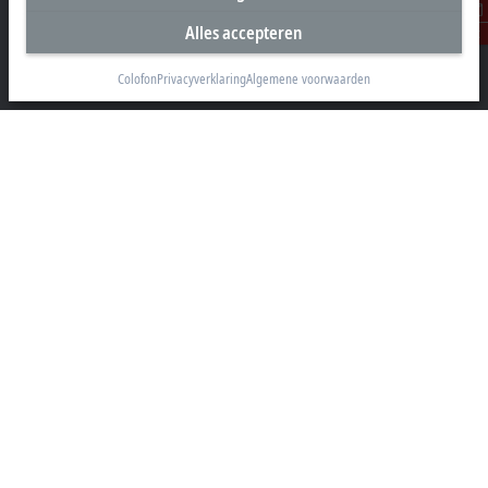
Alles accepteren
Beckhoff Automation B.V.
Contact
Oerkapkade 1C
2031 EN Haarlem
Colofon
Privacyverklaring
Algemene voorwaarden
+31 23 51851-40
sales@beckhoff.nl
Contact informatie
www.beckhoff.com/nl-nl/
Nieuwsbrief
Pagina afdrukken
Bedrijf
Producten en branches
Support
Social Media