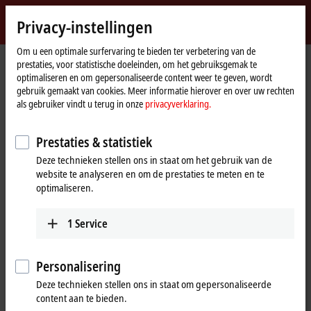
Login
Privacy-instellingen
myBeckhoff
Beckhoff
-
Om u een optimale surfervaring te bieden ter verbetering van de
prestaties, voor statistische doeleinden, om het gebruiksgemak te
New
optimaliseren en om gepersonaliseerde content weer te geven, wordt
Automation
Home
Producten
I/O
Fieldbus Box and IO-Link box
Compact Box
gebruik gemaakt van cookies. Meer informatie hierover en over uw rechten
Technology
page
IP5xxx-Bxxx | Position measurement
IP5109-Bxxx
IP5109-B510
als gebruiker vindt u terug in onze
privacyverklaring.
IP5109-B510 | Fieldbus Box, 1-
Prestaties & statistiek
channel encoder interface,
Deze technieken stellen ons in staat om het gebruik van de
CANopen, incremental, 5 V DC
website te analyseren en om de prestaties te meten en te
optimaliseren.
(DIFF RS422, TTL), 1 MHz, M23
1
Service
Personalisering
Deze technieken stellen ons in staat om gepersonaliseerde
content aan te bieden.