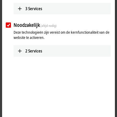
3
Services
Noodzakelijk
(altijd nodig)
Deze technologieën zijn vereist om de kernfunctionaliteit van de
website te activeren.
2
Services
1
The IP5109 module is an interface for the direct connection of
incremental encoders with differential inputs (RS485) or with single
inputs. A 16 bit counter with a quadrature decoder and a 16 bit latch
for the zero pulse can be read, set or enabled. The inputs can
optionally be used as complementary or as single inputs. Incremental