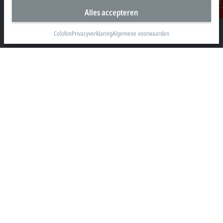
Alles accepteren
Beckhoff Automation B.V.
Contact
Oerkapkade 1C
2031 EN Haarlem
Colofon
Privacyverklaring
Algemene voorwaarden
+31 23 51851-40
sales@beckhoff.nl
Contact informatie
www.beckhoff.com/nl-nl/
Nieuwsbrief
Pagina afdrukken
Bedrijf
Producten en branches
Support
Social Media