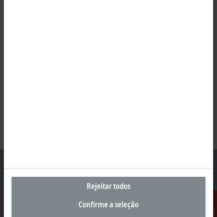
Rejeitar todos
Sede Brasil
Confirme a seleção
Beckhoff Automação Industrial Ltda.