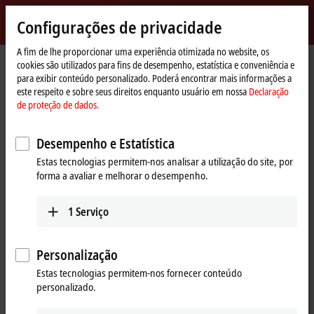
Entrar
Configurações de privacidade
myBeckhoff
Beckhoff
-
A fim de lhe proporcionar uma experiência otimizada no website, os
cookies são utilizados para fins de desempenho, estatística e conveniência e
New
para exibir conteúdo personalizado. Poderá encontrar mais informações a
Automation
Página
Produtos
I/O
Bus Terminals
KL3xxx | Analog input
KL3052
este respeito e sobre seus direitos enquanto usuário em nossa
Declaração
Technology
Inicial
de proteção de dados.
KL3052 | Bus Terminal, 2-channel
analog input, current, 4…20 mA,
Desempenho e Estatística
12 bit, single-ended
Estas tecnologias permitem-nos analisar a utilização do site, por
forma a avaliar e melhorar o desempenho.
1
Serviço
Personalização
Estas tecnologias permitem-nos fornecer conteúdo
personalizado.