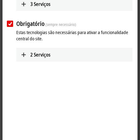
3
Serviços
Obrigatório
(sempre necessário)
Estas tecnologias são necessárias para ativar a funcionalidade
central do site.
2
Serviços
1
The job of the KL3052 analog input terminal is to supply power to
measuring transducers located in the field and to transmit analog
measurement signals with electrical isolation to the automation device.
The voltage for the sensors is supplied to the terminal via the power
contacts. The power contacts can optionally be supplied with
operating voltage in the standard way or via a power feed terminal
(KL9xxx) with electrical isolation. The input electronics is independent
of the supply voltage of the power contacts. The 0 V rail is the