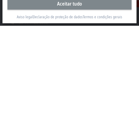
Aceitar tudo
Rua Caminho do Pilar, 1362
Contato
Vila Gilda, Santo André 09190-000 - SP
Aviso legal
Declaração de proteção de dados
Termos e condições gerais
+55 11 4126-3232
info@beckhoff.com.br
Contato
www.beckhoff.com/pt-br/
Newsletter
Imprimir página
Empresa
Produtos e setores
Suporte
Mídia social
Aviso legal
Termos de uso
Política de Privacidade