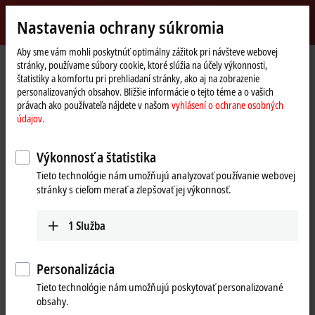
Přihlásit se
Nastavenia ochrany súkromia
myBeckhoff
Beckhoff
-
Aby sme vám mohli poskytnúť optimálny zážitok pri návšteve webovej
stránky, používame súbory cookie, ktoré slúžia na účely výkonnosti,
New
štatistiky a komfortu pri prehliadaní stránky, ako aj na zobrazenie
Automation
Domovská
Společnost
Novinky
personalizovaných obsahov. Bližšie informácie o tejto téme a o vašich
Technology
stránka
A.M.P Rose combines several XTS systems into a flexible multi-packaging
právach ako používateľa nájdete v našom
vyhlásení o ochrane osobných
system
údajov.
Výkonnosť a štatistika
Kliknutím na „Prijať“ zobrazíme video a prispôsobíme nastavenia
Tieto technológie nám umožňujú analyzovať používanie webovej
ochrany súkromia, pričom sa načíta externý obsah z programu
stránky s cieľom merať a zlepšovať jej výkonnosť.
Vimeo. Vezmite na vedomie naše
vyhlásení o ochrane osobných
údajov.
1
Služba
Přijmout
Personalizácia
Tieto technológie nám umožňujú poskytovať personalizované
obsahy.
Oct 29, 2020