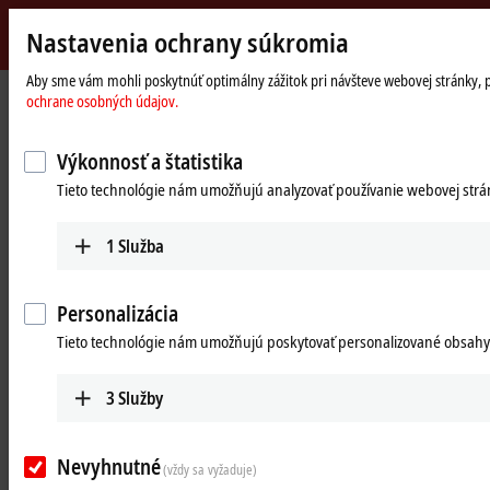
Nastavenia ochrany súkromia
Beckhoff
-
Aby sme vám mohli poskytnúť optimálny zážitok pri návšteve webovej stránky, pou
ochrane osobných údajov.
New
Automation
Domovská
Products
Motion
XTS | Linear product transport
Technology
stránka
Výkonnosť a štatistika
XTS | Linear product transport
Tieto technológie nám umožňujú analyzovať používanie webovej stránk
Tabular product overview
Product finder
1
Služba
Products
Personalizácia
Tieto technológie nám umožňujú poskytovať personalizované obsahy
AT2xxx, ATH2xxx | XTS motor modules
In the XTS motor modules, all active components
are combined in a compact mounting space.
3
Služby
Learn more
Nevyhnutné
(vždy sa vyžaduje)