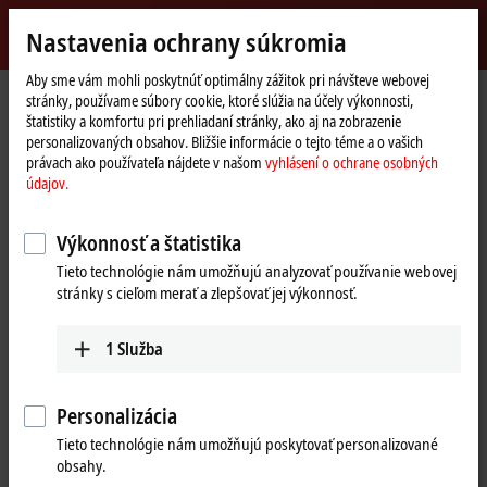
Přihlásit se
Nastavenia ochrany súkromia
myBeckhoff
Beckhoff
-
Aby sme vám mohli poskytnúť optimálny zážitok pri návšteve webovej
stránky, používame súbory cookie, ktoré slúžia na účely výkonnosti,
New
štatistiky a komfortu pri prehliadaní stránky, ako aj na zobrazenie
Automation
Domovská
Výrobky
I/O
EtherCAT Box
EPxxxx | Industrial housing
personalizovaných obsahov. Bližšie informácie o tejto téme a o vašich
Technology
stránka
EP5xxx | Position measurement
EP5001-0002
právach ako používateľa nájdete v našom
vyhlásení o ochrane osobných
údajov.
EP5001-0002 | EtherCAT Box, 1-
channel encoder interface, SSI,
Výkonnosť a štatistika
M12
Tieto technológie nám umožňujú analyzovať používanie webovej
stránky s cieľom merať a zlepšovať jej výkonnosť.
1
Služba
Personalizácia
Tieto technológie nám umožňujú poskytovať personalizované
obsahy.