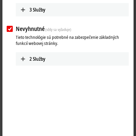
3
Služby
Nevyhnutné
(vždy sa vyžaduje)
Tieto technológie sú potrebné na zabezpečenie základných
funkcií webovej stránky.
2
Služby
1
1
1
The EP5001-0002
EtherCAT
box is an SSI controller and enables the
direct connection of an absolute encoder with SSI (synchronous serial
interface). Both singleturn and multiturn encoders are supported. An
8-pin M12 socket is used as encoder connection. The 24 V supply of
the encoder is made directly via the M12 socket of the box.
Extensive parameterization allow optimum adaptation to different