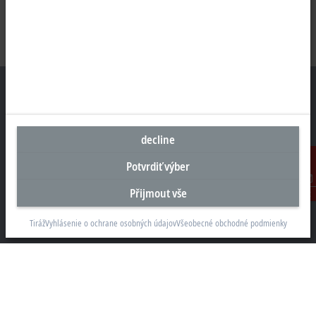
Sídlo Česká republika
decline
Beckhoff Automation s.r.o.
Potvrdiť výber
Sochorova 23
61600 Brno
Přijmout vše
Kontakt
+420 511 189 250
Tiráž
Vyhlásenie o ochrane osobných údajov
Všeobecné obchodné podmienky
info.cz@beckhoff.com
Kontaktní informace
www.beckhoff.com/cs-cz/
Newsletter
Vytisknout stránku