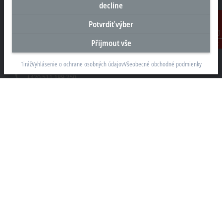
decline
Sídlo Česká republika
Potvrdiť výber
Beckhoff Automation s.r.o.
Přijmout vše
Kontakt
Sochorova 23
61600 Brno
Tiráž
Vyhlásenie o ochrane osobných údajov
Všeobecné obchodné podmienky
+420 511 189 250
info.cz@beckhoff.com
Kontaktní informace
www.beckhoff.com/cs-cz/
Newsletter
Vytisknout stránku
Společnost
Produkty a průmyslová odvětví
Podpora
Sociální sítě