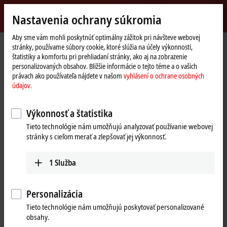
Přihlásit se
Nastavenia ochrany súkromia
myBeckhoff
Beckhoff
-
Aby sme vám mohli poskytnúť optimálny zážitok pri návšteve webovej
stránky, používame súbory cookie, ktoré slúžia na účely výkonnosti,
New
štatistiky a komfortu pri prehliadaní stránky, ako aj na zobrazenie
Automation
Domovská
Výrobky
I/O
EtherCAT Box
EPxxxx | Industrial housing
personalizovaných obsahov. Bližšie informácie o tejto téme a o vašich
Technology
stránka
EPxxxx | System
EP9576-1032
právach ako používateľa nájdete v našom
vyhlásení o ochrane osobných
údajov.
EP9576-1032 | EtherCAT Box,
brake chopper, 7/8"
Výkonnosť a štatistika
Tieto technológie nám umožňujú analyzovať používanie webovej
stránky s cieľom merať a zlepšovať jej výkonnosť.
1
Služba
Personalizácia
Tieto technológie nám umožňujú poskytovať personalizované
obsahy.