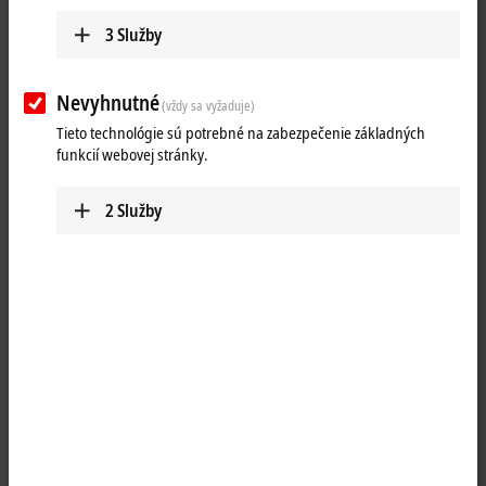
3
Služby
Nevyhnutné
(vždy sa vyžaduje)
Tieto technológie sú potrebné na zabezpečenie základných
funkcií webovej stránky.
2
Služby
1
1
The EP9576-1032
EtherCAT
Box contains high-performance capacitors
for stabilizing supply voltages. In connection with drive applications,
reverse currents are stored and thus overvoltages are prevented. If
the energy fed back exceeds the buffer capacity, it is dissipated.
The braking resistor converts excess energy, generated when
braking, motors into heat. The EP9576-1032 can be used in
conjunction with the EP70xx stepper motor modules, the EP7211