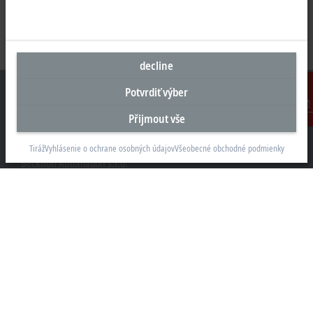
decline
Potvrdiť výber
Přijmout vše
Kontakt
Sídlo Česká republika
Tiráž
Vyhlásenie o ochrane osobných údajov
Všeobecné obchodné podmienky
Beckhoff Automation s.r.o.
Sochorova 23
61600 Brno
+420 511 189 250
info.cz@beckhoff.com
Kontaktní informace
www.beckhoff.com/cs-cz/
Newsletter
Vytisknout stránku