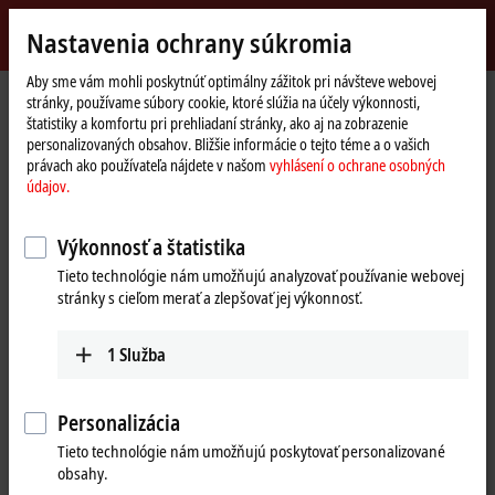
Přihlásit se
Nastavenia ochrany súkromia
myBeckhoff
Beckhoff
-
Aby sme vám mohli poskytnúť optimálny zážitok pri návšteve webovej
stránky, používame súbory cookie, ktoré slúžia na účely výkonnosti,
New
štatistiky a komfortu pri prehliadaní stránky, ako aj na zobrazenie
Automation
Domovská
Products
I/O
EtherCAT Box
EPxxxx | Industrial housing
personalizovaných obsahov. Bližšie informácie o tejto téme a o vašich
Technology
stránka
EPxxxx | System
právach ako používateľa nájdete v našom
vyhlásení o ochrane osobných
údajov.
EPxxxx | EtherCAT Box, system
Výkonnosť a štatistika
Tabular product overview
Product finder
Tieto technológie nám umožňujú analyzovať používanie webovej
stránky s cieľom merať a zlepšovať jej výkonnosť.
The EtherCAT Box system modules support the construction of a
decentralized, modular EtherCAT network and power architecture.
1
Služba
Hot Connect groups:
The three address switches of the EP1111-
0000 are used to set the address for Hot Connect groups.
Personalizácia
Junctions:
The junctions and branches allow the free topology
Tieto technológie nám umožňujú poskytovať personalizované
setup of an EtherCAT network with three or more branches. At the
obsahy.
same time, the additional voltage can also be brought onto the