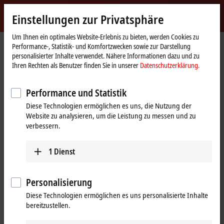
Jetzt anmelden
Einstellungen zur Privatsphäre
myBeckhoff
Beckhoff
-
Um Ihnen ein optimales Website-Erlebnis zu bieten, werden Cookies zu
Performance-, Statistik- und Komfortzwecken sowie zur Darstellung
New
personalisierter Inhalte verwendet. Nähere Informationen dazu und zu
Automation
Startseite
Produkte
I/O
EtherCAT Box
EPxxxx | Industriegehäuse
Ihren Rechten als Benutzer finden Sie in unserer
Datenschutzerklärung.
Technology
EPxxxx | System
Performance und Statistik
EPxxxx | EtherCAT Box, System
Diese Technologien ermöglichen es uns, die Nutzung der
Website zu analysieren, um die Leistung zu messen und zu
Tabellarische Produktübersicht
Produktfinder
verbessern.
Die EtherCAT-Box-Systemmodule unterstützen den Aufbau einer
1
Dienst
dezentralen, modularen EtherCAT-Netzwerk- und Power-Architektur.
Hot Connect Groups:
Die drei Adressschalter der EP1111-0000
Personalisierung
werden zur Einstellung der Adresse für Hot Connect Groups
Diese Technologien ermöglichen es uns personalisierte Inhalte
genutzt.
bereitzustellen.
Abzweige:
Die Sternverteiler und Abzweige erlauben den freien
Topologie-Aufbau eines EtherCAT-Netzwerkes mit drei oder mehr