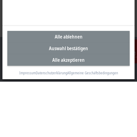
Alle ablehnen
Auswahl bestätigen
Alle akzeptieren
Kontakt
Unternehmenszentrale Deutschland
Impressum
Datenschutzerklärung
Allgemeine Geschäftsbedingungen
Beckhoff Automation GmbH & Co. KG
Hülshorstweg 20
33415 Verl
+49 5246 963-0
info@beckhoff.com
Kontaktinformationen
www.beckhoff.com/de-de/
Newsletter