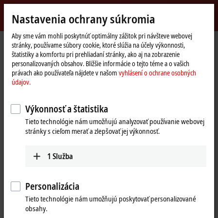
Přihlásit se
Nastavenia ochrany súkromia
myBeckhoff
Beckhoff
-
Aby sme vám mohli poskytnúť optimálny zážitok pri návšteve webovej
stránky, používame súbory cookie, ktoré slúžia na účely výkonnosti,
New
štatistiky a komfortu pri prehliadaní stránky, ako aj na zobrazenie
Automation
Domovská
®
®
Products
IPC
Embedded PCs
CX7000 |
Arm
Cortex
personalizovaných obsahov. Bližšie informácie o tejto téme a o vašich
Technology
stránka
právach ako používateľa nájdete v našom
vyhlásení o ochrane osobných
CX70xx | Embedded PC series,
údajov.
compact PLC (mini PLC)
Výkonnosť a štatistika
Tieto technológie nám umožňujú analyzovať používanie webovej
Tabular product overview
Product finder
stránky s cieľom merať a zlepšovať jej výkonnosť.
Compact PLC with integrated multi-function
1
Služba
I/Os
Personalizácia
The CX7000 Embedded PC series opens up the
TwinCAT 3
software
®
®
Tieto technológie nám umožňujú poskytovať personalizované
environment to compact controllers. Equipped with an Arm
Cortex
obsahy.
processor (
32 bit
), the CX7000 series makes higher processing power