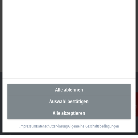
Alle ablehnen
Auswahl bestätigen
Unternehmenszentrale Schweiz
Alle akzeptieren
Beckhoff Automation AG
Kontakt
Rheinweg 7
8200 Schaffhausen
Impressum
Datenschutzerklärung
Allgemeine Geschäftsbedingungen
+41 52 633 40 40