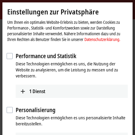
Jetzt anmelden
Einstellungen zur Privatsphäre
myBeckhoff
Beckhoff
-
Um Ihnen ein optimales Website-Erlebnis zu bieten, werden Cookies zu
Performance-, Statistik- und Komfortzwecken sowie zur Darstellung
New
personalisierter Inhalte verwendet. Nähere Informationen dazu und zu
Automation
Startseite
®
®
Produkte
IPC
Embedded-PCs
CX7000 |
Arm
Cortex
Ihren Rechten als Benutzer finden Sie in unserer
Datenschutzerklärung.
Technology
CX7000 | Embedded-PC-Serie,
Performance und Statistik
Kleinsteuerung (Mini-SPS)
Diese Technologien ermöglichen es uns, die Nutzung der
Website zu analysieren, um die Leistung zu messen und zu
verbessern.
Tabellarische Produktübersicht
Produktfinder
1
Dienst
Kleinsteuerung mit integrierten
Multifunktions-I/Os
Personalisierung
Mit den Embedded-PCs der Serie CX7000 steht die TwinCAT-3-Welt
Diese Technologien ermöglichen es uns personalisierte Inhalte
auch für Kleinsteuerungen zur Verfügung. Die CX7000-Baureihe ist
bereitzustellen.
®
®
mit einem Prozessor vom Typ Arm
Cortex
(
32 Bit
) ausgestattet und