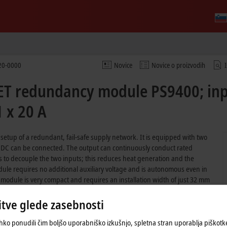
20-0000
Novice
Novice o proizvodih
T redundancy module PS9400; inpu
 x 20 A
etup of a redundant, fail-safe supply network. It is equipped with two
 V DC can be connected. The output can continuously conduct rated
to decouple the two inputs; this reduces heat generation and the
e requires no additional auxiliary voltage and is autonomous even in
he module is very compact and requires an installation width of just 32 mm
tve glede zasebnosti
hko ponudili čim boljšo uporabniško izkušnjo, spletna stran uporablja piškot