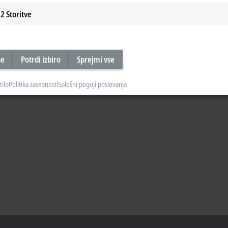
2
Storitve
se
Potrdi izbiro
Sprejmi vse
tilo
Politika zasebnosti
Splošni pogoji poslovanja