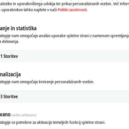
tatistike in uporabniškega udobja ter prikaz personaliziranih vsebin. Več infor
h uporabnikov lahko najdete v naši
Politiki zasebnosti.
anje in statistika
ologije nam omogočajo analizo uporabe spletne strani z namenom spremljanja 
 delovanja.
1
Storitev
nalizacija
ologije nam omogočajo kreiranje personaliziranih vsebin.
Additional products
3
Storitve
Related products
evano
(vedno zahtevano)
ologije so potrebne za aktivacijo temeljnih funkcij spletne strani.