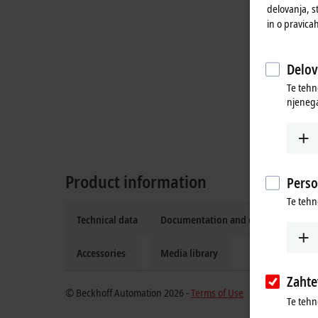
delovanja, s
in o pravica
Delov
Te tehn
njenega
Product information
Perso
Te tehn
Technical data
Documentation and downloads
Accessories
Media library
Zaht
© Beckhoff Automation 2026 -
Terms of Use
Te tehn