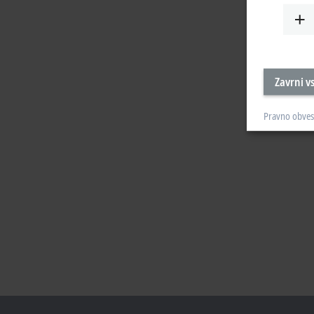
Zavrni v
Pravno obves