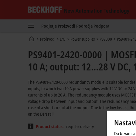
Beckhoff
-
Podjetje
Proizvodi
Področja
Podpora
New
Automation
Domača
Proizvodi
I/O
Power supplies
PS9000
PS9401-24
Technology
stran
PS9401-2420-0000 | MOSFE
10 A; output: 12…28 V DC, 1
The PS9401-2420-0000 redundancy module is suitable for the s
inputs, to which two 10 A power supplies with 12 V DC or 24
currents of up to 20 A. The redundancy module uses MOSFETs 
voltage drop between input and output. The redundancy modul
case of a short-circuit at the output. Due to the low losses, t
on the DIN rail.
Nastavi
Product status:
regular delivery
Da bi vam la