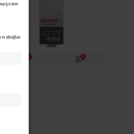
macij o tem
in izboljšav
1
1