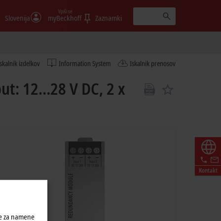
Vpiši se
Slovenija
myBeckhoff
Zaznamki
Iskalnik izdelkov
Information System
Iskalnik prenosov
t: 12…28 V DC, 2 x
Kontakt
ke za namene