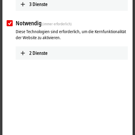
3
Dienste
Notwendig
(immer erforderlich)
Diese Technologien sind erforderlich, um die Kernfunktionalität
der Website zu aktivieren.
2
Dienste
1
1
Das Redundanzmodul PS9401-2420-0000 ist zum Aufbau eines
redundanten ausfallsicheren Versorgungsnetzes geeignet. Es ist mit
zwei Eingängen ausgestattet an die 2 x 10 A Stromversorgungen mit
12 V DC oder 24 V DC angeschlossen werden können. Der Ausgang
kann Nennströme bis zu 20 A dauerhaft tragen. Das Redundanzmodul