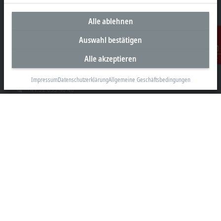
Alle ablehnen
Unternehmenszentrale Schweiz
Auswahl bestätigen
Beckhoff Automation AG
Alle akzeptieren
Kontakt
Rheinweg 7
8200 Schaffhausen
Impressum
Datenschutzerklärung
Allgemeine Geschäftsbedingungen
+41 52 633 40 40
info@beckhoff.ch
Kontaktinformationen
www.beckhoff.com/de-ch/
Newsletter
Seite drucken
Unternehmen
Produkte und Branchen
Support