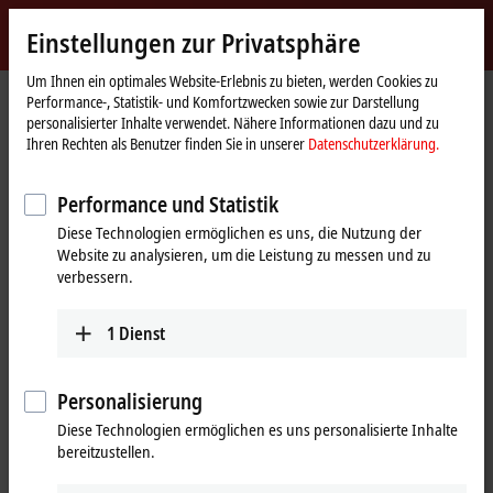
Jetzt anmelden
Einstellungen zur Privatsphäre
myBeckhoff
Beckhoff
-
Um Ihnen ein optimales Website-Erlebnis zu bieten, werden Cookies zu
Performance-, Statistik- und Komfortzwecken sowie zur Darstellung
New
personalisierter Inhalte verwendet. Nähere Informationen dazu und zu
Automation
Startseite
Produkte
I/O
Stromversorgungen
PS9000
Ihren Rechten als Benutzer finden Sie in unserer
Datenschutzerklärung.
Technology
PS9401-2420-0000
Performance und Statistik
PS9401-2420-0000 | MOSFET
Diese Technologien ermöglichen es uns, die Nutzung der
Redundanzmodul PS9400;
Website zu analysieren, um die Leistung zu messen und zu
Eingang: 12…28 V DC, 2 x 10 A;
verbessern.
Ausgang: 12…28 V DC, 1 x 20 A
1
Dienst
Personalisierung
Diese Technologien ermöglichen es uns personalisierte Inhalte
bereitzustellen.