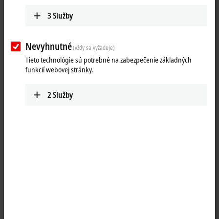
3
Služby
Nevyhnutné
(vždy sa vyžaduje)
Tieto technológie sú potrebné na zabezpečenie základných
funkcií webovej stránky.
2
Služby
1
1
The PS9401-2420-0000 redundancy module is suitable for the setup of
a redundant, fail-safe supply network. It is equipped with two inputs,
to which two 10 A power supplies with 12 V DC or 24 V DC can be
connected. The output can continuously conduct rated currents of up
to 20 A. The redundancy module uses MOSFETs to decouple the two
inputs; this reduces heat generation and the voltage drop between