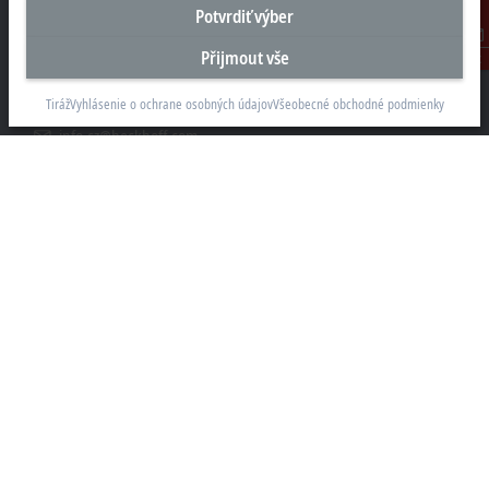
Potvrdiť výber
Beckhoff Automation s.r.o.
Sochorova 23
Přijmout vše
Kontakt
61600 Brno
Tiráž
Vyhlásenie o ochrane osobných údajov
Všeobecné obchodné podmienky
+420 511 189 250
info.cz@beckhoff.com
Kontaktní informace
www.beckhoff.com/cs-cz/
Newsletter
Vytisknout stránku
Společnost
Produkty a průmyslová odvětví
Podpora
Sociální sítě