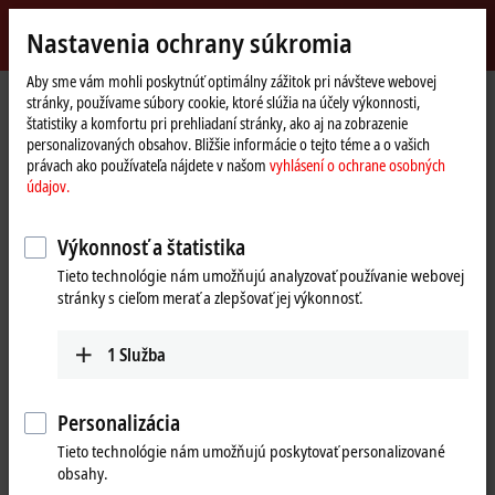
Přihlásit se
Nastavenia ochrany súkromia
myBeckhoff
Beckhoff
-
Aby sme vám mohli poskytnúť optimálny zážitok pri návšteve webovej
stránky, používame súbory cookie, ktoré slúžia na účely výkonnosti,
New
štatistiky a komfortu pri prehliadaní stránky, ako aj na zobrazenie
Automation
Domovská
Výrobky
I/O
Power supplies
PS9000
PS9401-2420-0000
personalizovaných obsahov. Bližšie informácie o tejto téme a o vašich
Technology
stránka
právach ako používateľa nájdete v našom
vyhlásení o ochrane osobných
PS9401-2420-0000 | MOSFET
údajov.
redundancy module PS9400;
Výkonnosť a štatistika
input: 12…28 V DC, 2 x 10 A;
Tieto technológie nám umožňujú analyzovať používanie webovej
output: 12…28 V DC, 1 x 20 A
stránky s cieľom merať a zlepšovať jej výkonnosť.
1
Služba
Personalizácia
Tieto technológie nám umožňujú poskytovať personalizované
obsahy.