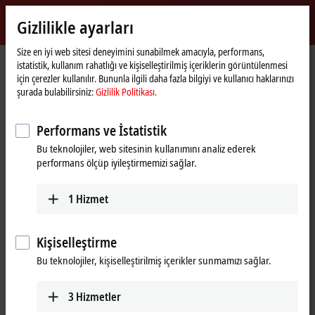
Giriş yap
Gizlilikle ayarları
myBeckhoff
Beckhoff
-
Size en iyi web sitesi deneyimini sunabilmek amacıyla, performans,
istatistik, kullanım rahatlığı ve kişiselleştirilmiş içeriklerin görüntülenmesi
New
için çerezler kullanılır. Bununla ilgili daha fazla bilgiyi ve kullanıcı haklarınızı
Automation
Ana
Şirket
Haberler
şurada bulabilirsiniz:
Gizlilik Politikası.
Technology
sayfa
JR
: Highly flexible automation with modular assembly
®
Automation
platform
Performans ve İstatistik
Bu teknolojiler, web sitesinin kullanımını analiz ederek
performans ölçüp iyileştirmemizi sağlar.
"Onayla" üzerine tıkladığınızda haritayı görüntüler ve gizlilik
ayarlarını yaparız; Google Haritalar'dan harici içerik bu işlem
1
Hizmet
sırasında yüklenir. Bu konuda bkz.
Gizlilik Politikası.
Onayla
Kişiselleştirme
Bu teknolojiler, kişiselleştirilmiş içerikler sunmamızı sağlar.
3
Hizmetler
Feb 29, 2024