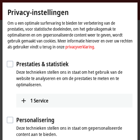
Login
Privacy-instellingen
myBeckhoff
Beckhoff
-
Om u een optimale surfervaring te bieden ter verbetering van de
prestaties, voor statistische doeleinden, om het gebruiksgemak te
New
optimaliseren en om gepersonaliseerde content weer te geven, wordt
Automation
Home
Bedrijf
Nieuws
gebruik gemaakt van cookies. Meer informatie hierover en over uw rechten
Technology
page
JR
: Highly flexible automation with modular assembly
®
als gebruiker vindt u terug in onze
privacyverklaring.
Automation
platform
Prestaties & statistiek
Deze technieken stellen ons in staat om het gebruik van de
Wanneer u op 'Acceptere' klikt, tonen wij de video en passen we
website te analyseren en om de prestaties te meten en te
de privacy-instellingen aan, hierbij wordt externe inhoud van
optimaliseren.
Vimeo geladen. Raadpleeg hier onze
privacyverklaring.
1
Service
Aanvaarden
Personalisering
Deze technieken stellen ons in staat om gepersonaliseerde
content aan te bieden.
Feb 29, 2024