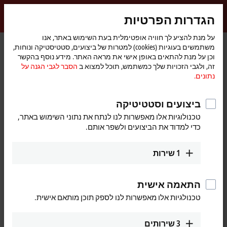
התחברות
הגדרות הפרטיות
myBeckhoff
Beckhoff
-
על מנת להציע לך חוויה אופטימלית בעת השימוש באתר, אנו
משתמשים בעוגיות (cookies) למטרות של ביצועים, סטטיסטיקה ונוחות,
New
וכן על מנת להתאים באופן אישי את מראה האתר. מידע נוסף בהקשר
Automation
דף
חדשות
חברה
זה, ולגבי הזכויות שלך כמשתמש, תוכל למצוא ב
הסבר לגבי הגנה על
Technology
הבית
: Highly flexible automation with modular assembly
JR
®
נתונים.
platform
Automation
ביצועים וסטטיטיקה
טכנולוגיות אלו מאפשרות לנו לנתח את נתוני השימוש באתר,
עם הלחיצה על הלחצן "מאשר", נציג בפניך את קטע הווידיאו
כדי למדוד את הביצועים ולשפר אותם.
ונתאים את הגדרות הפרטיות, וכדי שתוכל לקבל תוכן חיצוני מ-
הסבר לגבי הגנה על נתונים.
Vimeo. עיין כאן
1
שירות
מסכים
התאמה אישית
טכנולגיות אלו מאפשרות לנו לספק תוכן מותאם אישית.
3
שירותים
Feb 29, 2024