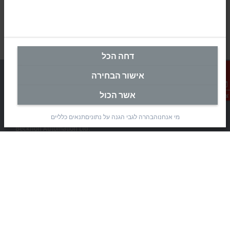
דחה הכל
אישור הבחירה
אשר הכול
צור קשר
מטה ישראל
מי אנחנו
הבהרה לגבי הגנה על נתונים
תנאים כלליים
Beckhoff Automation Ltd.
Rimon 11
(Pob 1085, Airport city 7010000)
Modi’in Region Industrial Zone 7019900
+972 3 7764445
+972 3 7764443
info@beckhoff.co.il
פרטי קשר
www.beckhoff.com/he-il/