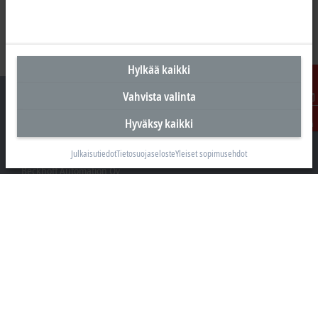
Hylkää kaikki
Vahvista valinta
Ota
Hyväksy kaikki
yhteyttä
Suomen pääkonttori
Julkaisutiedot
Tietosuojaseloste
Yleiset sopimusehdot
Beckhoff Automation Oy
Hakakalliontie 2
05460 Hyvinkää
+358 20 7423 800
info@beckhoff.fi
Yhteystiedot
www.beckhoff.com/fi-fi/
Uutiskirje