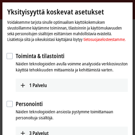
Kirjaudu sisään
Yksityisyyttä koskevat asetukset
myBeckhoff
Beckhoff
-
Voidaksemme tarjota sinulle optimaalisen käyttökokemuksen
sivustoillamme käytämme toiminnan, tilastoinnin ja käyttömukavuuden
New
sekä personoitujen sisältöjen esittämisen mahdollistavia evästeitä.
Automation
Kotisivu
Yritys
Uutiset
Lisätietoja siitä ja oikeuksistasi käyttäjänä löytyy
tietosuojaselosteestamme.
Technology
JR
: Highly flexible automation with modular assembly
®
Automation
platform
Toiminta & tilastointi
Näiden teknologioiden avulla voimme analysoida verkkosivuston
käyttöä tehokkuuden mittaamista ja kehittämistä varten.
Kun napsautat ”Hyväksy”, näytämme videon ja mukautamme
yksityisyyden asetukset, Vimeon ulkopuolinen sisältö ladataan
1
Palvelu
samalla. Ole hyvä ja lue
tietosuojaselosteestamme.
Hyväksy
Personointi
Näiden teknologioiden ansiosta pystymme toimittamaan
personoituja sisältöjä.
Feb 29, 2024
3
Palvelut