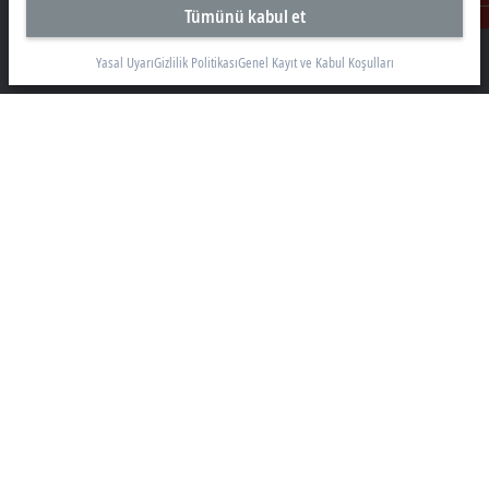
Tümünü kabul et
İletişim
Beckhoff Otomasyon Ltd. Şti.
Akkom 3. Blok Kelif Plaza 4. Kat
Yasal Uyarı
Gizlilik Politikası
Genel Kayıt ve Kabul Koşulları
34768 Ümraniye İstanbul
+90 532 111 4 225
info@beckhoff.com.tr
İletişim Bilgileri
www.beckhoff.com/tr-tr/
Bülten
Sayfayı yazdır
Şirket
Ürünler ve teknolojiler
Destek
Sosyal Medya