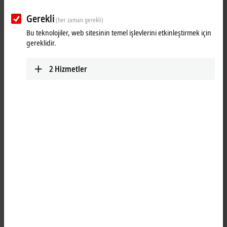
Gerekli
(her zaman gerekli)
Bu teknolojiler, web sitesinin temel işlevlerini etkinleştirmek için
gereklidir.
2
Hizmetler
1
®
The bidirectional EnOcean
technology receives signals from battery-
less sensors or transmits data to actuators. With a radio signal range
of 30 m, the wiring of buildings can be simplified significantly. The
®
KL6581 EnOcean
master terminal is the link between the KL6583
®
EnOcean
transmitter and receiver modules and the application. Up
®
to eight KL6583 EnOcean
transmitters and receivers can be
®