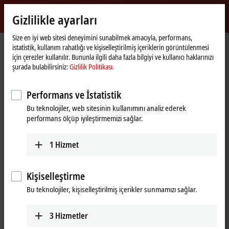
Giriş yap
Gizlilikle ayarları
myBeckhoff
Beckhoff
-
Size en iyi web sitesi deneyimini sunabilmek amacıyla, performans,
istatistik, kullanım rahatlığı ve kişiselleştirilmiş içeriklerin görüntülenmesi
New
için çerezler kullanılır. Bununla ilgili daha fazla bilgiyi ve kullanıcı haklarınızı
Automation
Ana
Ürünler
I/O
Bus Terminals
KL6xxx | Communication
şurada bulabilirsiniz:
Gizlilik Politikası.
Technology
sayfa
KL6581
Performans ve İstatistik
KL6581 | Bus Terminal, 1-channel
Bu teknolojiler, web sitesinin kullanımını analiz ederek
communication interface,
performans ölçüp iyileştirmemizi sağlar.
®
EnOcean
, master
1
Hizmet
Kişiselleştirme
Bu teknolojiler, kişiselleştirilmiş içerikler sunmamızı sağlar.
3
Hizmetler