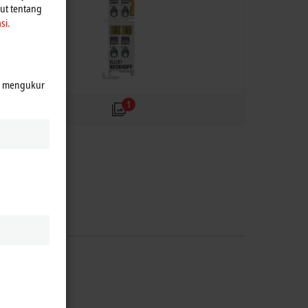
jut tentang
si.
k mengukur
1