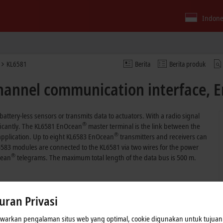
Indone
KL6581
Berita
Berita produk
channel communication interface, 
attery-less sensors or transmits data to actuators. With a radio signal
®
ificantly. The KL6581 EnOcean
master terminal is the link between the
®
application. Up to eight KL6583 EnOcean
transmitters and receivers can
583 modules are connected to the KL6581 via two wires for the power
®
cean
telegrams. The maximum total length of the data bus is 500 m.
uran Privasi
arkan pengalaman situs web yang optimal, cookie digunakan untuk tujuan 