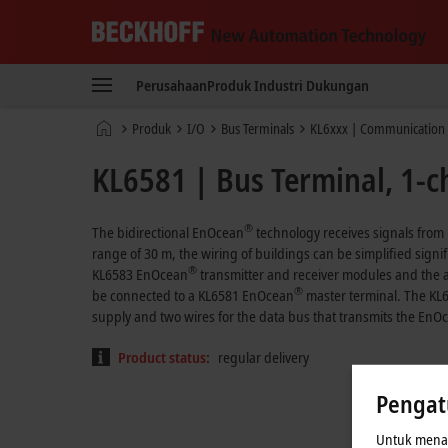
Beckhoff
-
Perusahaan
Produk
Industri
Dukungan
New
Automation
Beranda
Produk
I/O
Bus Terminals
KL6xxx | Communication
Technology
KL6581 | Bus Terminal, 1-
®
The bidirectional EnOcean
technology receives signals from b
range of 30 m, the wiring of buildings can be simplified sign
®
KL6583 EnOcean
transmitter and receiver modules and the 
®
be connected to a KL6581 EnOcean
master terminal. The KL6
supply and two wires for the data bus that transmits the EnO
Product status:
regular delivery
Pengat
Untuk menaw