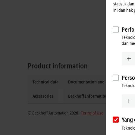
statistik da
ini dan hak
Perfo
Teknol
dan me
Product information
Perso
Technical data
Documentation and downloads
Teknolo
Accessories
Beckhoff Information System
© Beckhoff Automation 2026 -
Terms of Use
Yang 
Teknolo