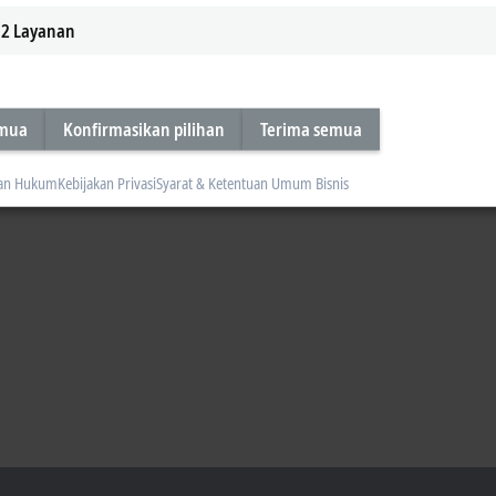
2
Layanan
emua
Konfirmasikan pilihan
Terima semua
an Hukum
Kebijakan Privasi
Syarat & Ketentuan Umum Bisnis