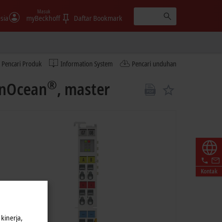
Masuk
sia
myBeckhoff
Daftar Bookmark
Pencari Produk
Information System
Pencari unduhan
®
EnOcean
, master
Kontak
kinerja,