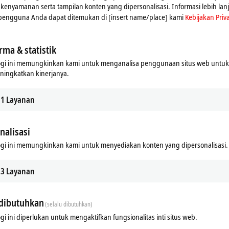
n kenyamanan serta tampilan konten yang dipersonalisasi. Informasi lebih lan
 pengguna Anda dapat ditemukan di [insert name/place] kami
Kebijakan Priva
rma & statistik
ogi ini memungkinkan kami untuk menganalisa penggunaan situs web untu
ningkatkan kinerjanya.
1
Layanan
nalisasi
Additional products
gi ini memungkinkan kami untuk menyediakan konten yang dipersonalisasi.
3
Layanan
dibutuhkan
(selalu dibutuhkan)
gi ini diperlukan untuk mengaktifkan fungsionalitas inti situs web.