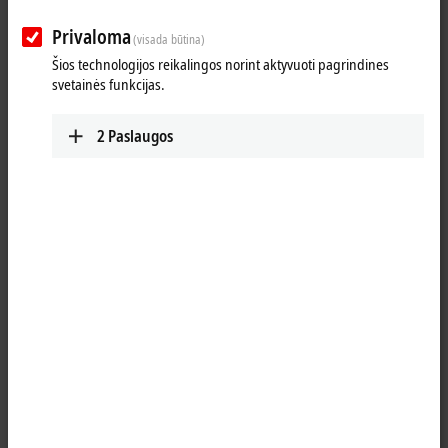
Privaloma
(visada būtina)
Šios technologijos reikalingos norint aktyvuoti pagrindines
svetainės funkcijas.
2
Paslaugos
1
®
The bidirectional EnOcean
technology receives signals from battery-
less sensors or transmits data to actuators. With a radio signal range
of 30 m, the wiring of buildings can be simplified significantly. The
®
KL6581 EnOcean
master terminal is the link between the KL6583
®
EnOcean
transmitter and receiver modules and the application. Up
®
to eight KL6583 EnOcean
transmitters and receivers can be
®