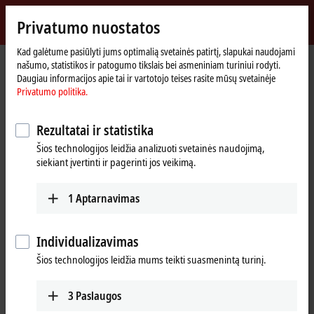
Prisijungti
Privatumo nuostatos
myBeckhoff
Beckhoff
-
Kad galėtume pasiūlyti jums optimalią svetainės patirtį, slapukai naudojami
našumo, statistikos ir patogumo tikslais bei asmeniniam turiniui rodyti.
New
Daugiau informacijos apie tai ir vartotojo teises rasite mūsų svetainėje
Automation
Pradinis
Products
I/O
Bus Terminals
KL6xxx | Communication
Privatumo politika.
Technology
puslapis
KL6581
Rezultatai ir statistika
KL6581 | Bus Terminal, 1-channel
Šios technologijos leidžia analizuoti svetainės naudojimą,
communication interface,
siekiant įvertinti ir pagerinti jos veikimą.
®
EnOcean
, master
1
Aptarnavimas
Individualizavimas
Šios technologijos leidžia mums teikti suasmenintą turinį.
3
Paslaugos