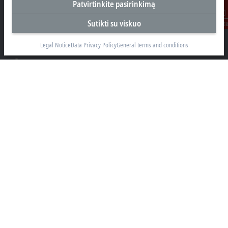
Patvirtinkite pasirinkimą
Biuras Kaune
Beckhoff Automation OÜ
Sutikti su viskuo
Susisiekit
Karaliaus Mindaugo ave. 38
44307 Kaune
Legal Notice
Data Privacy Policy
General terms and conditions
+370 605 42400
info@beckhoff.lt
Kontaktinė informacija
www.beckhoff.com/lt-lt/
Naujienlaiškis
Spausdinti puslapį
Įmonė
Produktai ir pramonės šakos
Palaikymas
Social media