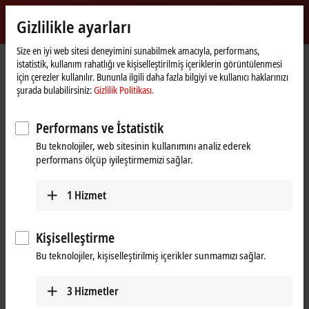
Giriş yap
Gizlilikle ayarları
myBeckhoff
Beckhoff
-
Size en iyi web sitesi deneyimini sunabilmek amacıyla, performans,
istatistik, kullanım rahatlığı ve kişiselleştirilmiş içeriklerin görüntülenmesi
New
için çerezler kullanılır. Bununla ilgili daha fazla bilgiyi ve kullanıcı haklarınızı
Automation
Ana
Ürünler
IPC
PCs
Accessories
CU8210-D001-0101
şurada bulabilirsiniz:
Gizlilik Politikası.
Technology
sayfa
CU8210-D001-0101 | WLAN USB
Performans ve İstatistik
stick for USA, Canada
Bu teknolojiler, web sitesinin kullanımını analiz ederek
performans ölçüp iyileştirmemizi sağlar.
1
Hizmet
Kişiselleştirme
Bu teknolojiler, kişiselleştirilmiş içerikler sunmamızı sağlar.
3
Hizmetler