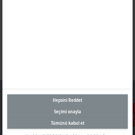
Hepsini Reddet
Türkiye Genel Merkez
Seçimi onayla
Beckhoff Otomasyon Ltd. Şti.
Tümünü kabul et
İletişim
Akkom 3. Blok Kelif Plaza 4. Kat
34768 Ümraniye İstanbul