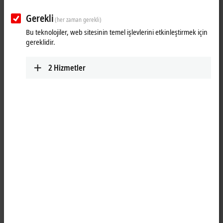
Gerekli
(her zaman gerekli)
Bu teknolojiler, web sitesinin temel işlevlerini etkinleştirmek için
gereklidir.
2
Hizmetler
1
1
The WLAN sticks from the CU8210-D001 series can be used as high-
performance wireless clients and enable encrypted data at rates of up
to 433.3 Mbit/s. With the help of the Beckhoff Virtual WLAN Access
Point software tool, the sticks can be configured via Wi-Fi Direct to
serve as Virtual Access Points on Industrial PCs, which opens up new
fields of applications. The WLAN sticks are fully compatible with all
previous and current WLAN standards. Thanks to their downward
compatibility, the sticks also can easily be connected to older WLAN
infrastructures. The WLAN sticks support 20 MHz, 40 MHz and 80 MHz