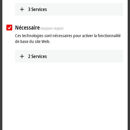
3
Services
Nécessaire
(toujours requis)
Ces technologies sont nécessaires pour activer la fonctionnalité
de base du site Web.
2
Services
1
1
The WLAN sticks from the CU8210-D001 series can be used as high-
performance wireless clients and enable encrypted data at rates of up
to 433.3 Mbit/s. With the help of the Beckhoff Virtual WLAN Access
Point software tool, the sticks can be configured via Wi-Fi Direct to
serve as Virtual Access Points on Industrial PCs, which opens up new
fields of applications. The WLAN sticks are fully compatible with all
previous and current WLAN standards. Thanks to their downward
compatibility, the sticks also can easily be connected to older WLAN
infrastructures. The WLAN sticks support 20 MHz, 40 MHz and 80 MHz