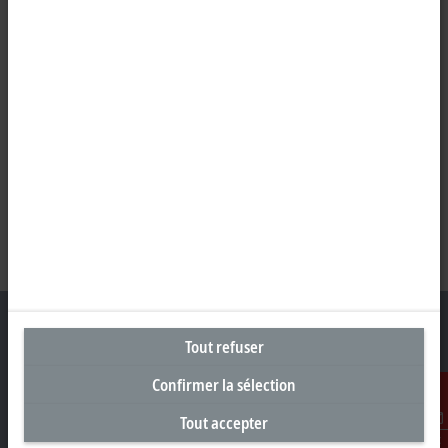
Tout refuser
Confirmer la sélection
Siège social France
Tout accepter
Beckhoff Automation Sarl
Contact
2 rue d’Arsonval