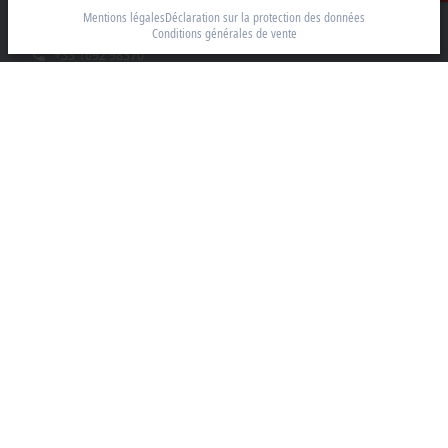
91400 Orsay
Mentions légales
Déclaration sur la protection des données
Conditions générales de vente
+33 1692 98370
info@beckhoff.fr
Coordonnées détaillées
www.beckhoff.com/fr-fr/
Newsletter
Imprimer la page
Entreprise
Produits et secteurs
Support
Réseaux sociaux
Mentions légales
Conditions d’utilisation