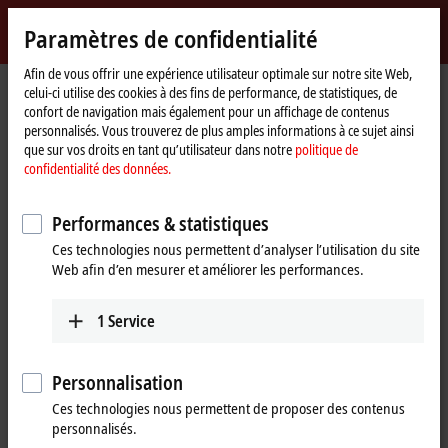
Identifiez-vous
Paramètres de confidentialité
myBeckhoff
Beckhoff
-
Afin de vous offrir une expérience utilisateur optimale sur notre site Web,
celui-ci utilise des cookies à des fins de performance, de statistiques, de
New
confort de navigation mais également pour un affichage de contenus
Automation
Page
Produits
IPC
PCs
Accessories
CU8210-D001-0101
personnalisés. Vous trouverez de plus amples informations à ce sujet ainsi
Technology
d'accueil
que sur vos droits en tant qu’utilisateur dans notre
politique de
CU8210-D001-0101 | WLAN USB
confidentialité des données.
stick for USA, Canada
Performances & statistiques
Ces technologies nous permettent d’analyser l’utilisation du site
Web afin d’en mesurer et améliorer les performances.
1
Service
Personnalisation
Ces technologies nous permettent de proposer des contenus
personnalisés.