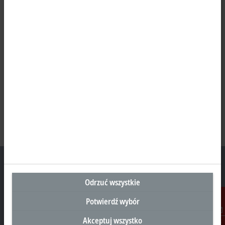
Odrzuć wszystkie
Siedziba Główna Polska
Potwierdź wybór
Beckhoff Automation Sp. z o.o.
Akceptuj wszystko
Kontakt
Żabieniec, ul. Ruczajowa 15