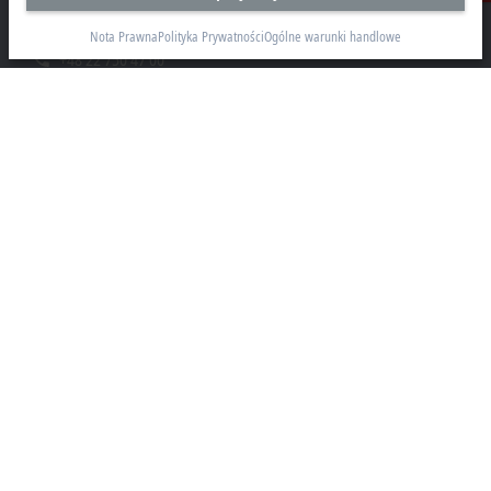
05-500 Piaseczno
Nota Prawna
Polityka Prywatności
Ogólne warunki handlowe
+48 22 750 47 00
info@beckhoff.pl
Dane kontaktowe
www.beckhoff.com/pl-pl/
Newsletter
Drukuj stronę
Przedsiębiorstwo
Produkty i branże
Pomoc
Social Media
Nota Prawna
Warunki użytkowania