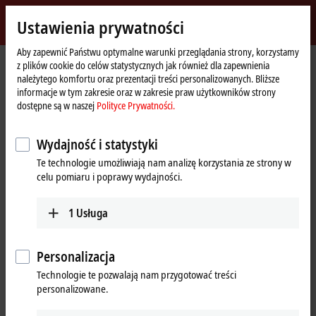
Zaloguj się
Ustawienia prywatności
myBeckhoff
Beckhoff
-
Aby zapewnić Państwu optymalne warunki przeglądania strony, korzystamy
z plików cookie do celów statystycznych jak również dla zapewnienia
New
należytego komfortu oraz prezentacji treści personalizowanych. Bliższe
Automation
Strona
Produkty
IPC
PCs
Accessories
CU8210-D001-0101
informacje w tym zakresie oraz w zakresie praw użytkowników strony
Technology
główna
dostępne są w naszej
Polityce Prywatności.
CU8210-D001-0101 | WLAN USB
stick for USA, Canada
Wydajność i statystyki
Te technologie umożliwiają nam analizę korzystania ze strony w
celu pomiaru i poprawy wydajności.
1
Usługa
Personalizacja
Technologie te pozwalają nam przygotować treści
personalizowane.