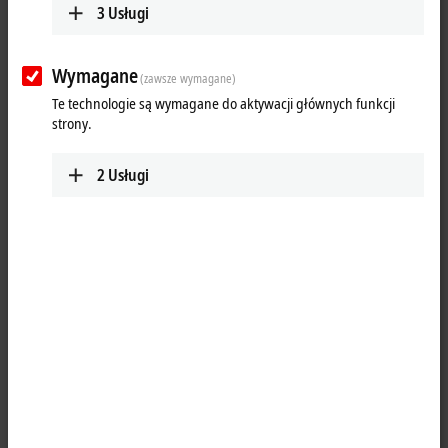
3
Usługi
Wymagane
(zawsze wymagane)
Te technologie są wymagane do aktywacji głównych funkcji
strony.
2
Usługi
1
1
The WLAN sticks from the CU8210-D001 series can be used as high-
performance wireless clients and enable encrypted data at rates of up
to 433.3 Mbit/s. With the help of the Beckhoff Virtual WLAN Access
Point software tool, the sticks can be configured via Wi-Fi Direct to
serve as Virtual Access Points on Industrial PCs, which opens up new
fields of applications. The WLAN sticks are fully compatible with all
previous and current WLAN standards. Thanks to their downward
compatibility, the sticks also can easily be connected to older WLAN
infrastructures. The WLAN sticks support 20 MHz, 40 MHz and 80 MHz