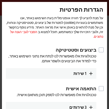
התחברות
הגדרות הפרטיות
myBeckhoff
Beckhoff
-
על מנת להציע לך חוויה אופטימלית בעת השימוש באתר, אנו
משתמשים בעוגיות (cookies) למטרות של ביצועים, סטטיסטיקה ונוחות,
New
וכן על מנת להתאים באופן אישי את מראה האתר. מידע נוסף בהקשר
Automation
דף
CU8210-D001-0101
Accessories
PCs
IPC
מוצרים
זה, ולגבי הזכויות שלך כמשתמש, תוכל למצוא ב
הסבר לגבי הגנה על
Technology
הבית
נתונים.
CU8210-D001-0101 | WLAN USB
stick for USA, Canada
ביצועים וסטטיטיקה
טכנולוגיות אלו מאפשרות לנו לנתח את נתוני השימוש באתר,
כדי למדוד את הביצועים ולשפר אותם.
1
שירות
התאמה אישית
טכנולגיות אלו מאפשרות לנו לספק תוכן מותאם אישית.
3
שירותים