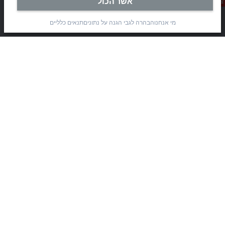
אשר הכול
צור קשר
Rimon 11
(Pob 1085, Airport city 7010000)
מי אנחנו
הבהרה לגבי הגנה על נתונים
תנאים כלליים
Modi’in Region Industrial Zone 7019900
+972 3 7764445
+972 3 7764443
info@beckhoff.co.il
פרטי קשר
www.beckhoff.com/he-il/
עלון חדשות
הדפסת דף
חברה
מוצרים וענפי תעשייה
תמיכה
מדיה חברתית