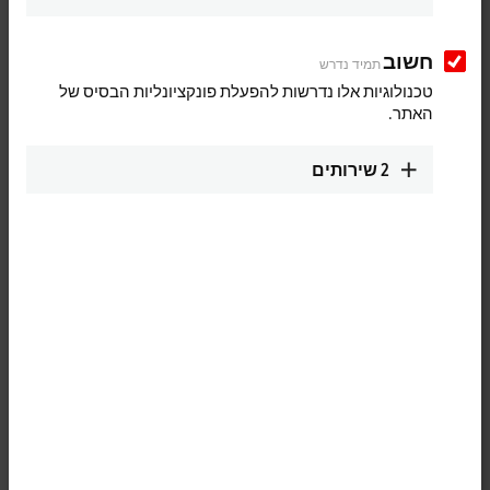
חשוב
תמיד נדרש
טכנולוגיות אלו נדרשות להפעלת פונקציונליות הבסיס של
האתר.
2
שירותים
1
1
The WLAN sticks from the CU8210-D001 series can be used as high-
performance wireless clients and enable encrypted data at rates of up
to 433.3 Mbit/s. With the help of the Beckhoff Virtual WLAN Access
Point software tool, the sticks can be configured via Wi-Fi Direct to
serve as Virtual Access Points on Industrial PCs, which opens up new
fields of applications. The WLAN sticks are fully compatible with all
previous and current WLAN standards. Thanks to their downward
compatibility, the sticks also can easily be connected to older WLAN
infrastructures. The WLAN sticks support 20 MHz, 40 MHz and 80 MHz