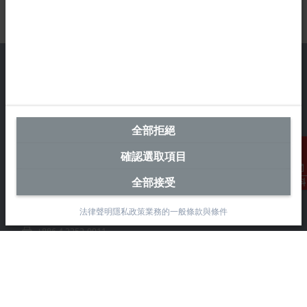
台灣總部 (中華台北)
全部拒絕
Beckhoff Automation Co., Ltd.
永春路38-2號
確認選取項目
南屯區
台中市
全部接受
聯絡資料
408
法律聲明
隱私政策
業務的一般條款與條件
+886 4 2252-9900
+886 4 2252-9911
info@beckhoff.com.tw
聯絡資訊
www.beckhoff.com/zh-tw/