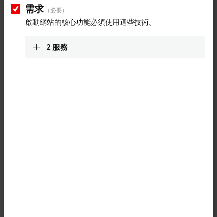
需求
（必要）
+86 531 6789 7552
啟動網站的核心功能必須使用這些技術。
+86 531 6789 7552
jinan@beckhoff.com.cn
www.beckhoff.com.cn/zh-
2
服務
cn/
Technical Support
+86 21 5677 4765
+86 21 6631 5696
support@beckhoff.com.cn
Service
Jing’an District
Floor 2, Lane 171, Jiangchang San Road
Shanghai
,
200436
China
+86 21 6250 7207-862
service@beckhoff.com.cn