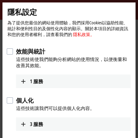
登入
隱私設定
myBeckhoff
Beckhoff
-
為了提供您最佳的網站使用體驗，我們採用Cookies以協助性能、
統計和便利性目的及個性化內容的顯示。關於本項目的詳細資訊
New
和您的使用者權利，請查看我們的
隱私政策。
Automation
首
公司
全球業務
China
Sales office Jinan
Technology
頁
Sales office Jinan, China
效能與統計
這些技術使我們能夠分析網站的使用情況，以便衡量和
改善其效能。
地址與聯絡方式
1
服務
Sales office Jinan
Training
Beckhoff Automation Company
+86 21 5677 4765
Ltd.
+86 21 6631 5696
個人化
Room 1805, Building 7, China
training@beckhoff.com.cn
這些技術讓我們可以提供個人化內容。
Resources Land Plaza,
No. 68, South Gongye Road,
Lixia District
3
服務
Jinan
,
250000
China