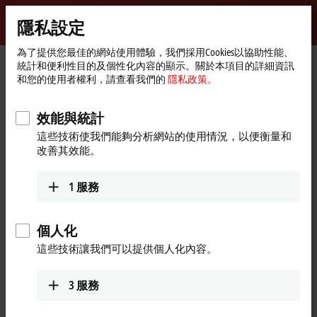
登入
隱私設定
myBeckhoff
Beckhoff
-
為了提供您最佳的網站使用體驗，我們採用Cookies以協助性能、
統計和便利性目的及個性化內容的顯示。關於本項目的詳細資訊
New
和您的使用者權利，請查看我們的
隱私政策。
Automation
首
產品
I/O
Bus Terminals
Technology
頁
KL2xxx | Compact drive technology
KL2531
效能與統計
KL2531 | Bus Terminal, 1-channel
這些技術使我們能夠分析網站的使用情況，以便衡量和
改善其效能。
motion interface, stepper motor,
24 V DC, 1.5 A
1
服務
個人化
這些技術讓我們可以提供個人化內容。
3
服務