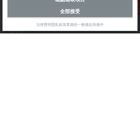
全部接受
Beckhoff Automation Co., Ltd.
聯絡資料
永春路38-2號
南屯區
法律聲明
隱私政策
業務的一般條款與條件
台中市
408
+886 4 2252-9900
+886 4 2252-9911
info@beckhoff.com.tw
聯絡資訊
www.beckhoff.com/zh-tw/
電子報
列印頁面
公司
產品與產業
支援