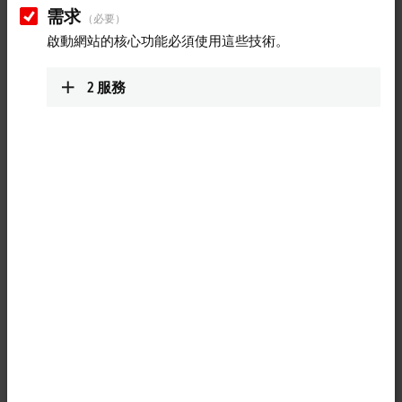
需求
（必要）
啟動網站的核心功能必須使用這些技術。
2
服務
1
1
The KL2531 Bus Terminal is intended for the direct connection of
different small stepper motors. The slimline PWM output stages for
two motor coils are located in the Bus Terminal together with two
inputs for limit switches. The KL2531 can be adjusted to the motor and
the application by changing just a few parameters. 64-fold micro-
stepping ensures particularly quiet and precise motor operation. In