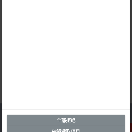
全部拒絕
確認選取項目
台灣總部 (中華台北)