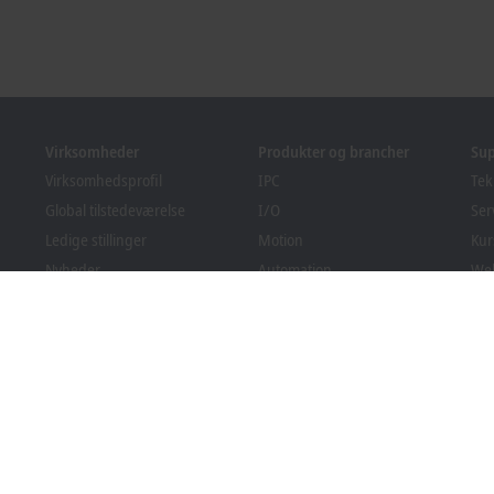
Virksomheder
Produkter og brancher
Su
Virksomhedsprofil
IPC
Tek
Global tilstedeværelse
I/O
Ser
Ledige stillinger
Motion
Kur
Nyheder
Automation
We
PC Control magasin
MX-System
Bec
Arrangementer og datoer
Vision
Do
Indberetningssystem
Brancher
Overholdelse af
emballageregler