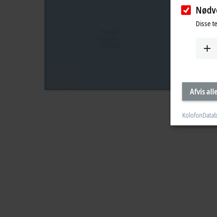
Nødv
Disse t
Afvis all
Kolofon
Datab