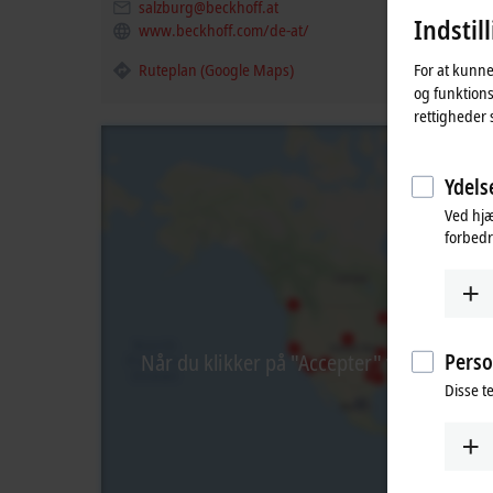
salzburg@beckhoff.at
Indstil
www.beckhoff.com/de-at/
For at kunne
Ruteplan (Google Maps)
og funktions
rettigheder 
Ydelse
Ved hjæ
forbedr
Perso
Når du klikker på "Accepter" viser vi kort
Disse te