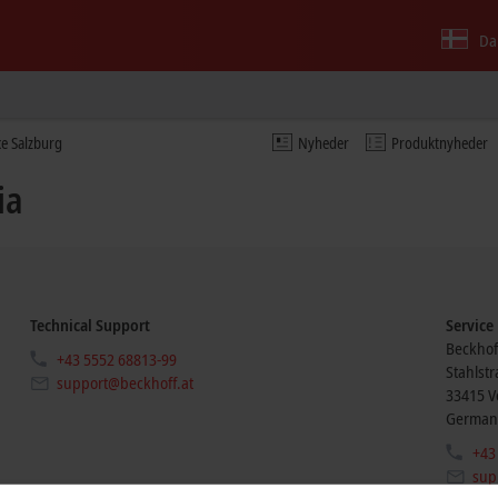
Da
ce Salzburg
Nyheder
Produktnyheder
ia
Technical Support
Service
Beckhof
+43 5552 68813-99
Stahlst
support@beckhoff.at
33415
V
German
+43
sup