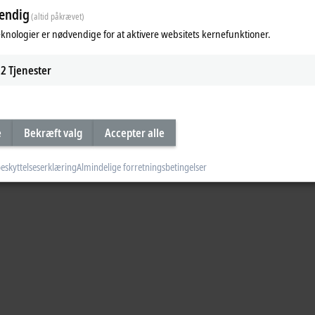
endig
(altid påkrævet)
eknologier er nødvendige for at aktivere websitets kernefunktioner.
2
Tjenester
e
Bekræft valg
Accepter alle
eskyttelseserklæring
Almindelige forretningsbetingelser