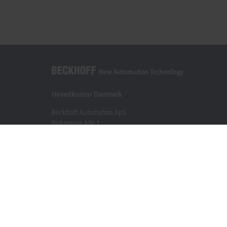
Hovedkontor Danmark
Beckhoff Automation ApS
Birkemose Allé 1
6000 Kolding
+45 43201570
info@beckhoff.dk
Kontaktoplysninger
www.beckhoff.com/da-dk/
Nyhedsbrev
Print side