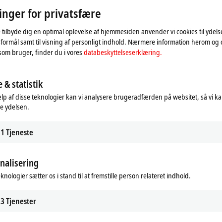
linger for privatsfære
 tilbyde dig en optimal oplevelse af hjemmesiden anvender vi cookies til ydelses
formål samt til visning af personligt indhold. Nærmere information herom og
som bruger, finder du i vores
databeskyttelseserklæring.
 & statistik
lp af disse teknologier kan vi analysere brugeradfærden på websitet, så vi k
e ydelsen.
1
Tjeneste
nalisering
et og tilpasser indstillingen for privatsfære, hvorved eks
dertil opmærksom på vores
databeskyttelseserklæring.
knologier sætter os i stand til at fremstille person relateret indhold.
3
Tjenester
Accepter