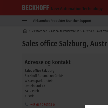
Beckhoff
-
Virksomhed
Produkter
Brancher
Support
New
Automation
Hjemmeside
Virksomhed
Global tilstedeværelse
Austria
Sales offi
Technology
Sales office Salzburg, Austr
Adresse og kontakt
Sales office Salzburg
Beckhoff Automation GmbH
Wissenspark Urstein
Urstein Süd 13
5412
Puch
Austria
+43 662 230593-0