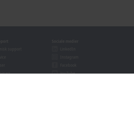
pport
Sociale medier
nisk support
LinkedIn
vice
Instagram
ser
Facebook
binars
YouTube
khoff Information System
wnloads