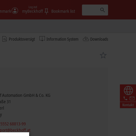
Log ind
nmark
myBeckhoff
Bookmark list
Produktoversigt
Information System
Downloads
f Automation GmbH & Co. KG
raße 31
Kontakt
erl
y
 5552 68813-99
port@beckhoff.at