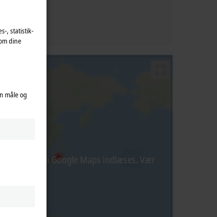
-, statistik-
 om dine
an måle og
ternt indhold fra Google Maps indlæses. Vær