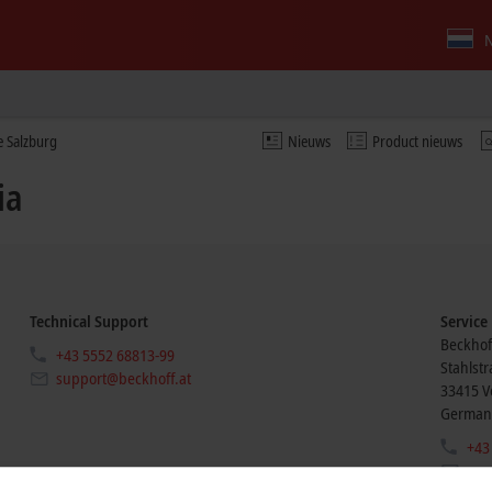
N
ce Salzburg
Nieuws
Product nieuws
ia
Technical Support
Service
Beckhof
+43 5552 68813-99
Stahlst
support@beckhoff.at
33415
V
German
+43
sup