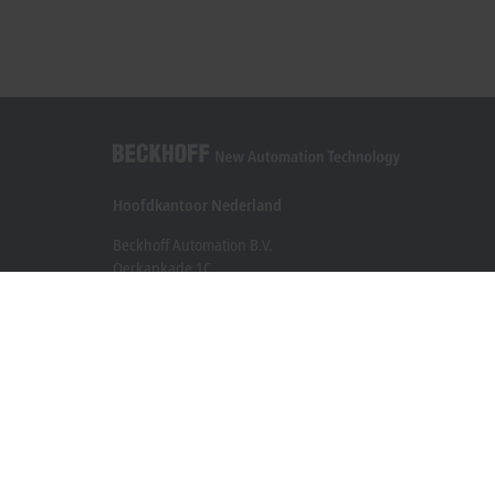
Hoofdkantoor Nederland
Beckhoff Automation B.V.
Oerkapkade 1C
2031 EN Haarlem
+31 23 51851-40
sales@beckhoff.nl
Contact informatie
www.beckhoff.com/nl-nl/
Nieuwsbrief
Pagina afdrukken