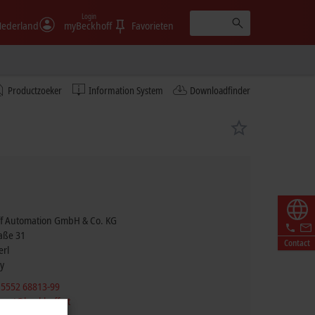
Login
ederland
myBeckhoff
Favorieten
Productzoeker
Information System
Downloadfinder
f Automation GmbH & Co. KG
raße 31
Contact
erl
y
 5552 68813-99
port@beckhoff.at