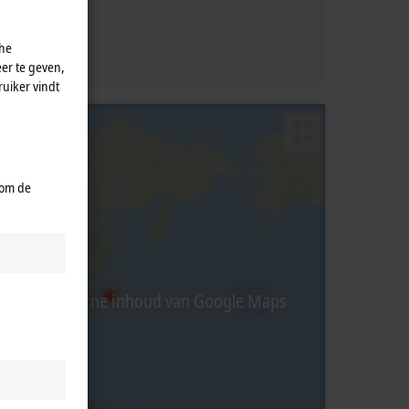
che
er te geven,
uiker vindt
 om de
rbij wordt externe inhoud van Google Maps