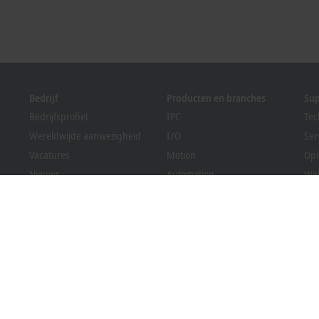
Bedrijf
Producten en branches
Su
Bedrijfsprofiel
IPC
Tec
Wereldwijde aanwezigheid
I/O
Ser
Vacatures
Motion
Opl
Nieuws
Automation
We
PC Control magazine
MX-System
Sol
Evenementen en data
Vision
Bec
Klokkenluidersregeling
Branches
Dow
Verpakkingsregelgeving