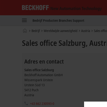
Beckhoff
-
Bedrijf
Producten
Branches
Support
New
Automation
Home
Bedrijf
Wereldwijde aanwezigheid
Austria
Sales offi
Technology
page
Sales office Salzburg, Austr
Adres en contact
Sales office Salzburg
Beckhoff Automation GmbH
Wissenspark Urstein
Urstein Süd 13
5412
Puch
Austria
+43 662 230593-0