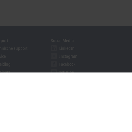
pport
Social Media
hnische support
LinkedIn
vice
Instagram
eiding
Facebook
binars
YouTube
ution Provider Program
khoff Information System
nloadfinder