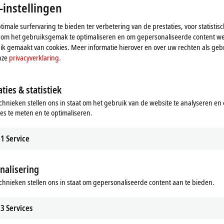
-instellingen
imale surfervaring te bieden ter verbetering van de prestaties, voor statistis
 om het gebruiksgemak te optimaliseren en om gepersonaliseerde content we
k gemaakt van cookies. Meer informatie hierover en over uw rechten als gebr
nze
privacyverklaring.
ties & statistiek
chnieken stellen ons in staat om het gebruik van de website te analyseren en
ies te meten en te optimaliseren.
1
Service
ij de kaart en passen we de privacy-instellingen aan, hie
nalisering
geladen. Raadpleeg hier onze
privacyverklaring.
chnieken stellen ons in staat om gepersonaliseerde content aan te bieden.
Aanvaarden
3
Services