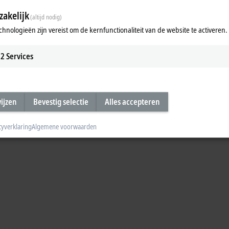
akelijk
(altijd nodig)
chnologieën zijn vereist om de kernfunctionaliteit van de website te activeren.
2
Services
wijzen
Bevestig selectie
Alles accepteren
cyverklaring
Algemene voorwaarden