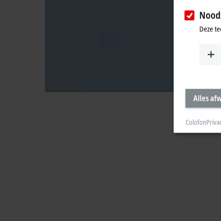
Noodz
Deze te
Alles af
Colofon
Priva