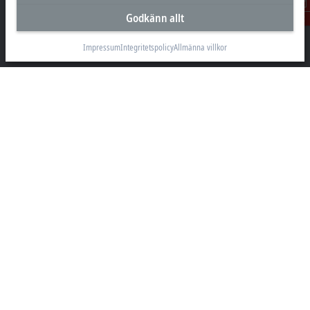
Beckhoff Automation AB
Östra Hindbyvägen 70
Godkänn allt
Kontakt
213 74 Malmö
Impressum
Integritetspolicy
Allmänna villkor
+46 40-680 81 60
info@beckhoff.se
Kontakt
www.beckhoff.com/sv-se/
Nyhetsbrev
Skriv ut sida
Företaget
Produkter och branscher
Support
Sociala medier