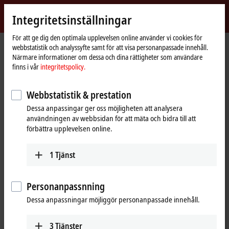
Logga in
Integritetsinställningar
myBeckhoff
Beckhoff
-
För att ge dig den optimala upplevelsen online använder vi cookies för
webbstatistik och analyssyfte samt för att visa personanpassade innehåll.
New
Närmare informationer om dessa och dina rättigheter som användare
Automation
Hemsida
Företaget
Global närvaro
Austria
Sales office Salzburg
finns i vår
integritetspolicy.
Technology
Sales office Salzburg, Austria
Webbstatistik & prestation
Dessa anpassingar ger oss möjligheten att analysera
användningen av webbsidan för att mäta och bidra till att
Adress och kontakt
förbättra upplevelsen online.
Sales office Salzburg
Technical Support
Beckhoff Automation GmbH
1
Tjänst
+43 5552 68813-99
Wissenspark Urstein
support@beckhoff.at
Urstein Süd 13
5412
Puch
Personanpassnning
Austria
Dessa anpassningar möjliggör personanpassade innehåll.
+43 662 230593-0
salzburg@beckhoff.at
3
Tjänster