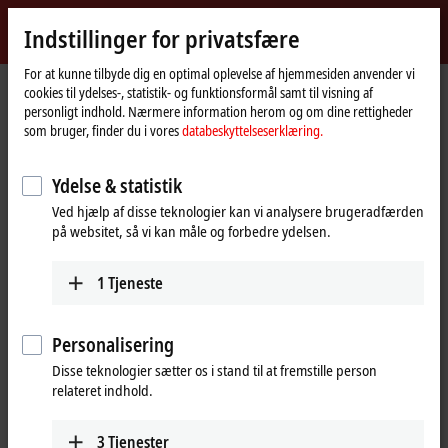
Log ind
Indstillinger for privatsfære
myBeckhoff
Beckhoff
-
For at kunne tilbyde dig en optimal oplevelse af hjemmesiden anvender vi
cookies til ydelses-, statistik- og funktionsformål samt til visning af
New
personligt indhold. Nærmere information herom og om dine rettigheder
Automation
Hjemmeside
Virksomhed
Nyheder
som bruger, finder du i vores
databeskyttelseserklæring.
Technology
GAIA-X: computing power and trusted data sovereignty as digital
prerequisite to the complex European industries
Ydelse & statistik
Ved hjælp af disse teknologier kan vi analysere brugeradfærden
på websitet, så vi kan måle og forbedre ydelsen.
Når du klikker på "Accepter" viser vi videoen og tilpasser
indstillingen for privatsfære, hvorved eksternt indhold fra Vimeo
indlæses. Vær dertil opmærksom på vores
1
Tjeneste
databeskyttelseserklæring.
Personalisering
Accepter
Disse teknologier sætter os i stand til at fremstille person
relateret indhold.
Aug 25, 2020
3
Tjenester