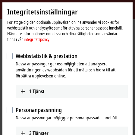
Logga in
Integritetsinställningar
myBeckhoff
Beckhoff
-
För att ge dig den optimala upplevelsen online använder vi cookies för
webbstatistik och analyssyfte samt för att visa personanpassade innehåll.
New
Närmare informationer om dessa och dina rättigheter som användare
Automation
Hemsida
Företaget
Nyheter
finns i vår
integritetspolicy.
Technology
GAIA-X: computing power and trusted data sovereignty as digital
prerequisite to the complex European industries
Webbstatistik & prestation
Dessa anpassingar ger oss möjligheten att analysera
användningen av webbsidan för att mäta och bidra till att
Genom att klicka på ”Acceptera” visas videon och
förbättra upplevelsen online.
integritetsinställningarna anpassas samt externt innehåll från
Vimeo laddas upp. Beakta gärna vår
integritetspolicy.
1
Tjänst
Acceptera
Personanpassnning
Dessa anpassningar möjliggör personanpassade innehåll.
Aug 25, 2020
3
Tjänster