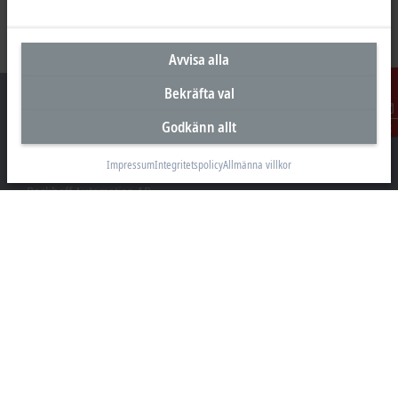
Avvisa alla
Bekräfta val
Godkänn allt
Kontakt
Huvudkontor Sverige
Impressum
Integritetspolicy
Allmänna villkor
Beckhoff Automation AB
Östra Hindbyvägen 70
213 74 Malmö
+46 40-680 81 60
info@beckhoff.se
Kontakt
www.beckhoff.com/sv-se/
Nyhetsbrev
Skriv ut sida