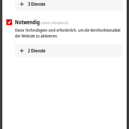
3
Dienste
Notwendig
(immer erforderlich)
Diese Technologien sind erforderlich, um die Kernfunktionalität
der Website zu aktivieren.
2
Dienste
1
Die digitale Ausgangsklemme KL2022 schaltet die binären
Steuersignale des Automatisierungsgerätes galvanisch getrennt zur
Prozessebene an die Aktoren weiter. Sie verarbeitet unterschiedlich
hohe Lastströme mit kurzschlusssicheren Ausgängen. Die Busklemme
enthält zwei Kanäle, deren Signalzustand durch Leuchtdioden
angezeigt wird.
Produktstatus: