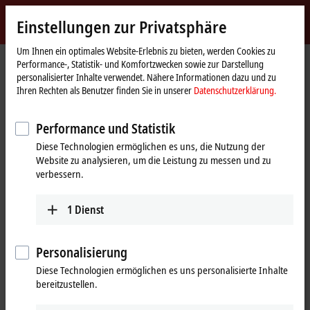
Jetzt anmelden
Einstellungen zur Privatsphäre
myBeckhoff
Beckhoff
-
Um Ihnen ein optimales Website-Erlebnis zu bieten, werden Cookies zu
Performance-, Statistik- und Komfortzwecken sowie zur Darstellung
New
personalisierter Inhalte verwendet. Nähere Informationen dazu und zu
Automation
Startseite
Produkte
I/O
Busklemmen
KL2xxx | Digital-Ausgang
Ihren Rechten als Benutzer finden Sie in unserer
Datenschutzerklärung.
Technology
KL2022
Performance und Statistik
KL2022 | Busklemme, 2-Kanal-
Diese Technologien ermöglichen es uns, die Nutzung der
Digital-Ausgang, 24 V DC, 2 A
Website zu analysieren, um die Leistung zu messen und zu
verbessern.
1
Dienst
Personalisierung
Diese Technologien ermöglichen es uns personalisierte Inhalte
bereitzustellen.