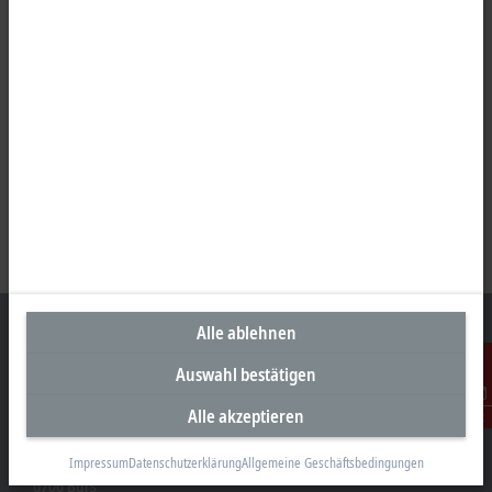
Alle ablehnen
Auswahl bestätigen
Unternehmenszentrale Österreich
Alle akzeptieren
Kontakt
Beckhoff Automation GmbH
Hauptstraße 11
Impressum
Datenschutzerklärung
Allgemeine Geschäftsbedingungen
6706 Bürs