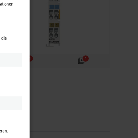
mationen
 die
1
1
eren.