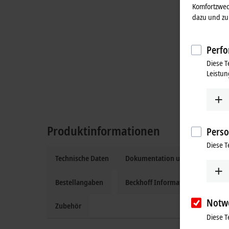
Komfortzwec
dazu und zu 
Perfo
Diese T
Leistun
Produktinformationen
Perso
Diese T
Technische Daten
Dokumentation und Downloads
Bestellangaben
Beckhoff Information System
Notw
Zubehör
Diese T