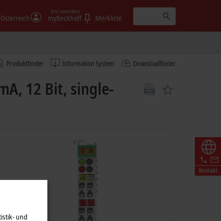
Jetzt anmelden
Österreich
myBeckhoff
Merkliste
Produktfinder
Information System
Downloadfinder
, 12 Bit, single-
Kontakt
istik- und