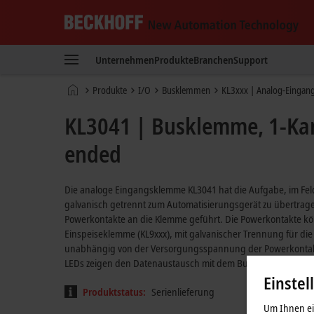
Beckhoff
-
Unternehmen
Produkte
Branchen
Support
New
Automation
Startseite
Produkte
I/O
Busklemmen
KL3xxx | Analog-Eingan
Technology
KL3041 | Busklemme, 1-Kan
ended
Die analoge Eingangsklemme KL3041 hat die Aufgabe, im Fe
galvanisch getrennt zum Automatisierungsgerät zu übertrag
Powerkontakte an die Klemme geführt. Die Powerkontakte k
Einspeiseklemme (KL9xxx), mit galvanischer Trennung für die
unabhängig von der Versorgungsspannung der Powerkontakte.
LEDs zeigen den Datenaustausch mit dem Buskoppler, die Er
Einstel
Produktstatus:
Serienlieferung
Um Ihnen ein