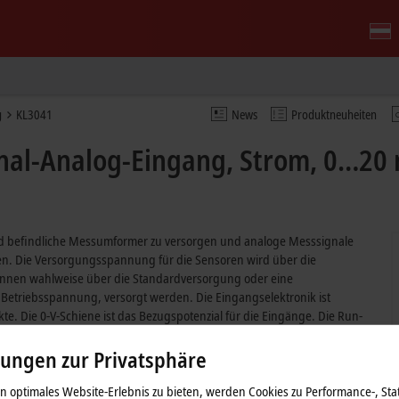
g
KL3041
News
Produktneuheiten
al-Analog-Eingang, Strom, 0…20 mA
ld befindliche Messumformer zu versorgen und analoge Messsignale
en. Die Versorgungsspannung für die Sensoren wird über die
önnen wahlweise über die Standardversorgung oder eine
 Betriebsspannung, versorgt werden. Die Eingangselektronik ist
 Die 0-V-Schiene ist das Bezugspotenzial für die Eingänge. Die Run-
ror-LEDs Überlastung und Drahtbruch an.
lungen zur Privatsphäre
 optimales Website-Erlebnis zu bieten, werden Cookies zu Performance-, Stat