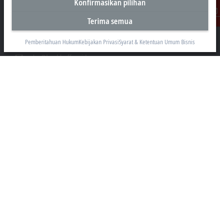
Konfirmasikan pilihan
AKR Tower 21st Floor, Unit C - D
Jl. Panjang No. 5, Kebon Jeruk
Terima semua
Kontak
Jakarta 11530
Pemberitahuan Hukum
Kebijakan Privasi
Syarat & Ketentuan Umum Bisnis
+62 21 8428 3699
sales@beckhoff.co.id
Informasi Kontak
www.beckhoff.com/id-id/
Buletin
Cetak halaman
Perusahaan
Produk dan industri
Dukungan
Media sosial