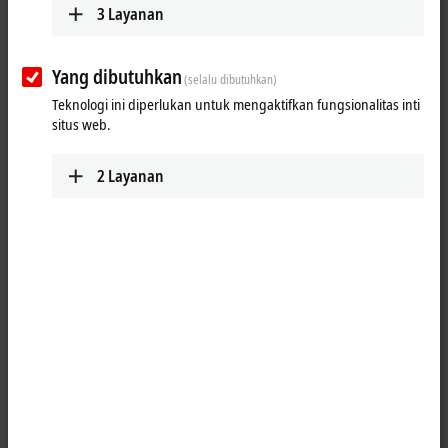
3
Layanan
Yang dibutuhkan
(selalu dibutuhkan)
Teknologi ini diperlukan untuk mengaktifkan fungsionalitas inti
situs web.
2
Layanan
1
The job of the KL3041 analog input terminal is to supply power to
measuring transducers located in the field and to transmit analog
measurement signals with electrical isolation to the automation device.
The voltage for the sensors is supplied to the terminal via the power
contacts. The power contacts can optionally be supplied with
operating voltage in the standard way or via a power feed terminal
(KL9xxx) with electrical isolation. The input electronics is independent
of the supply voltage of the power contacts. The 0 V rail is the