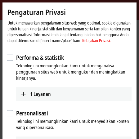
Masuk
Pengaturan Privasi
myBeckhoff
Beckhoff
-
Untuk menawarkan pengalaman situs web yang optimal, cookie digunakan
untuk tujuan kinerja, statistik dan kenyamanan serta tampilan konten yang
New
dipersonalisasi. Informasi lebih lanjut tentang ini dan hak pengguna Anda
Automation
Beranda
Produk
I/O
Bus Terminals
KL3xxx | Analog input
KL3041
dapat ditemukan di [insert name/place] kami
Kebijakan Privasi.
Technology
KL3041 | Bus Terminal, 1-channel
Performa & statistik
analog input, current, 0…20 mA,
Teknologi ini memungkinkan kami untuk menganalisa
12 bit, single-ended
penggunaan situs web untuk mengukur dan meningkatkan
kinerjanya.
1
Layanan
Personalisasi
Teknologi ini memungkinkan kami untuk menyediakan konten
yang dipersonalisasi.