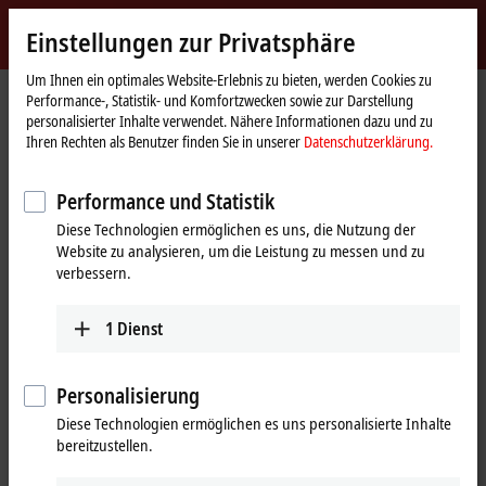
Jetzt anmelden
Einstellungen zur Privatsphäre
myBeckhoff
Beckhoff
-
Um Ihnen ein optimales Website-Erlebnis zu bieten, werden Cookies zu
Performance-, Statistik- und Komfortzwecken sowie zur Darstellung
New
personalisierter Inhalte verwendet. Nähere Informationen dazu und zu
Automation
Startseite
Produkte
I/O
Busklemmen
KL6xxx | Kommunikation
Ihren Rechten als Benutzer finden Sie in unserer
Datenschutzerklärung.
Technology
KL6904
Performance und Statistik
KL6904 | Busklemme,
Diese Technologien ermöglichen es uns, die Nutzung der
Kommunikations-Interface + 4-
Website zu analysieren, um die Leistung zu messen und zu
Kanal-Digital-Ausgang, 24 V DC,
verbessern.
0,5 A, TwinSAFE, TwinSAFE Logic
1
Dienst
Personalisierung
Diese Technologien ermöglichen es uns personalisierte Inhalte
bereitzustellen.