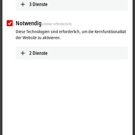
3
Dienste
Notwendig
(immer erforderlich)
Diese Technologien sind erforderlich, um die Kernfunktionalität
der Website zu aktivieren.
2
Dienste
1
TwinSAFE
ermöglicht ein Netzwerk mit bis zu 1.024 TwinSAFE-Geräten.
Die TwinSAFE-Logic-Busklemme KL6904 kann 15 Verbindungen
(TwinSAFE-Connection) aufbauen. In einem Netzwerk sind mehrere
Logic-Klemmen kaskadierbar. Die Busklemme besitzt zertifizierte
Sicherheitsfunktionsbausteine, die entsprechend der zu