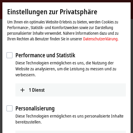
Jetzt anmelden
Einstellungen zur Privatsphäre
myBeckhoff
Beckhoff
-
Um Ihnen ein optimales Website-Erlebnis zu bieten, werden Cookies zu
Performance-, Statistik- und Komfortzwecken sowie zur Darstellung
New
personalisierter Inhalte verwendet. Nähere Informationen dazu und zu
Automation
Startseite
Produkte
I/O
EtherCAT Box
EPPxxxx | Industriegehäuse
Ihren Rechten als Benutzer finden Sie in unserer
Datenschutzerklärung.
Technology
EPP1xxx | Digital-Eingang
EPP1809-0021
Performance und Statistik
EPP1809-0021 | EtherCAT P-Box,
Diese Technologien ermöglichen es uns, die Nutzung der
16-Kanal-Digital-Eingang,
Website zu analysieren, um die Leistung zu messen und zu
24 V DC, 3 ms, M8
verbessern.
Vorzugstyp
1
Dienst
Personalisierung
Diese Technologien ermöglichen es uns personalisierte Inhalte
bereitzustellen.