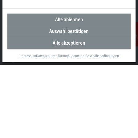
Alle ablehnen
Unternehmenszentrale Österreich
Auswahl bestätigen
Beckhoff Automation GmbH
Alle akzeptieren
Hauptstraße 11
Kontakt
6706 Bürs
Impressum
Datenschutzerklärung
Allgemeine Geschäftsbedingungen
+43 5552 68813-0
info@beckhoff.at
Kontaktinformationen
www.beckhoff.com/de-at/
Newsletter
Seite drucken
Unternehmen
Produkte und Branchen