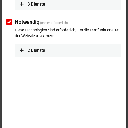
3
Dienste
Notwendig
(immer erforderlich)
Diese Technologien sind erforderlich, um die Kernfunktionalität
der Website zu aktivieren.
2
Dienste
1
1
Die
EtherCAT P
-Box EPP1809-0021 mit digitalen Eingängen erfasst
binäre Steuersignale aus der Prozessebene und überträgt sie
galvanisch getrennt zur Steuerung. Der Signalzustand wird über
Leuchtdioden angezeigt; der Signalanschluss erfolgt über
schraubbare M8-Steckverbinder.
Die Sensoren werden aus der Steuerspannung U
versorgt. Die
S