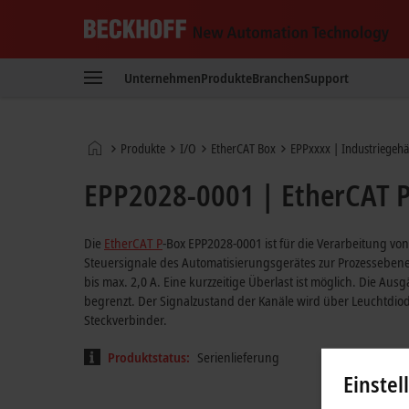
Beckhoff
-
Unternehmen
Produkte
Branchen
Support
New
Automation
Technology
Startseite
Produkte
I/O
EtherCAT Box
EPPxxxx | Industriegeh
EPP2028-0001 | EtherCAT P-
Die
EtherCAT P
-Box EPP2028-0001 ist für die Verarbeitung von
Steuersignale des Automatisierungsgerätes zur Prozesseben
bis max. 2,0 A. Eine kurzzeitige Überlast ist möglich. Die Au
begrenzt. Der Signalzustand der Kanäle wird über Leuchtdio
Steckverbinder.
Produktstatus:
Serienlieferung
Einstel