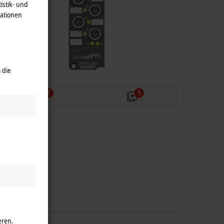
istik- und
mationen
 die
1
1
eren.