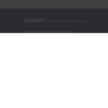
Unternehmenszentrale Österreich
Beckhoff Automation GmbH
Hauptstraße 11
6706 Bürs
+43 5552 68813-0
info@beckhoff.at
Kontaktinformationen
www.beckhoff.com/de-at/
Newsletter
Seite drucken