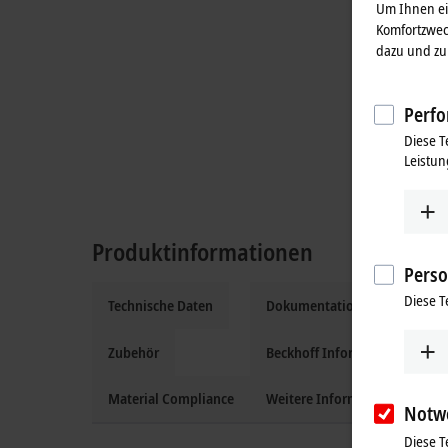
Um Ihnen ein
Komfortzwec
dazu und zu 
Perfo
Diese T
Leistun
Produktinformationen
Perso
Diese T
Technische Daten
Dokumentation und Downloa
Zubehör
Beckhoff Information System
Material Compliance
Weitere Informationen
Notw
Diese T