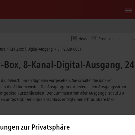
News
Produktneuheiten
äuse
EPP2xxx | Digital-Ausgang
EPP2028-0001
Box, 8-Kanal-Digital-Ausgang, 24
 digitalen/binären Signalen vorgesehen. Sie schaltet die binären
e an die Aktoren weiter. Die Ausgänge verarbeiten einen Ausgangsstrom
sgänge sind kurzschlussfest. Der Summenstrom aller Ausgänge ist auf 3 A
den angezeigt. Der Signalanschluss erfolgt über schraubbare M8-
lungen zur Privatsphäre