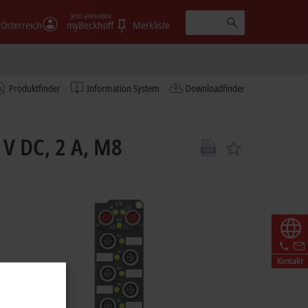
Jetzt anmelden
Österreich
myBeckhoff
Merkliste
Produktfinder
Information System
Downloadfinder
 V DC, 2 A, M8
Kontakt