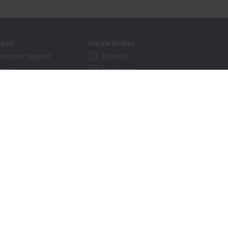
pport
Soziale Medien
hnischer Support
LinkedIn
vice
Instagram
ining
Facebook
binare
YouTube
ution Provider Programm
khoff Information System
nloadfinder