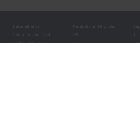
Unternehmen
Produkte und Branchen
Su
Unternehmensprofil
IPC
Tec
Globale Präsenz
I/O
Ser
Stellenangebote
Motion
Tra
News
Automation
We
Kundenmagazin PC Control
MX-System
Sol
Veranstaltungen und
Vision
Bec
Termine
Branchen
Dow
Hinweisgebersystem
Packaging Compliance