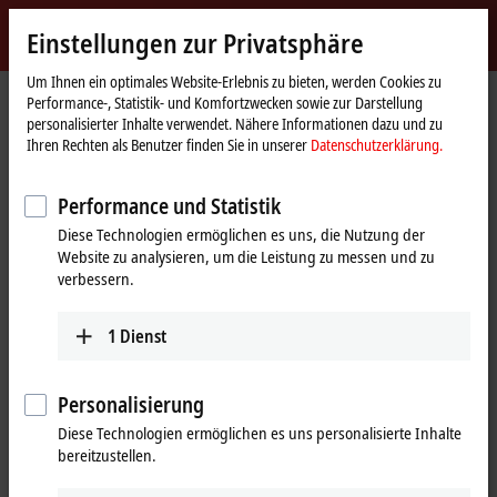
Jetzt anmelden
Einstellungen zur Privatsphäre
myBeckhoff
Beckhoff
-
Um Ihnen ein optimales Website-Erlebnis zu bieten, werden Cookies zu
Performance-, Statistik- und Komfortzwecken sowie zur Darstellung
New
personalisierter Inhalte verwendet. Nähere Informationen dazu und zu
Automation
Startseite
Produkte
I/O
EtherCAT Box
EPPxxxx | Industriegehäuse
Ihren Rechten als Benutzer finden Sie in unserer
Datenschutzerklärung.
Technology
EPP3xxx | Analog-Eingang
Performance und Statistik
EPP3xxx | EtherCAT P-Box, Analog-
Diese Technologien ermöglichen es uns, die Nutzung der
Eingang
Website zu analysieren, um die Leistung zu messen und zu
verbessern.
Tabellarische Produktübersicht
Produktfinder
1
Dienst
Die EtherCAT-Box-Module EPP3xxx und EPP43xx verarbeiten analoge
Eingangssignale mit verschiedenen Pegeln, z. B. 0 bis 10 V, ±10 V, 0 bis
Personalisierung
20 mA und 4 bis 20 mA. Es werden aber auch viele weitere in der
Diese Technologien ermöglichen es uns personalisierte Inhalte
Industrie eingesetzte Spannungs- und Stromsignale unterstützt und
bereitzustellen.
vorverarbeitet. Neben fest eingestellten Kanälen sind auch
parametrierbare Kanäle verfügbar, bei denen zwischen Strom- und