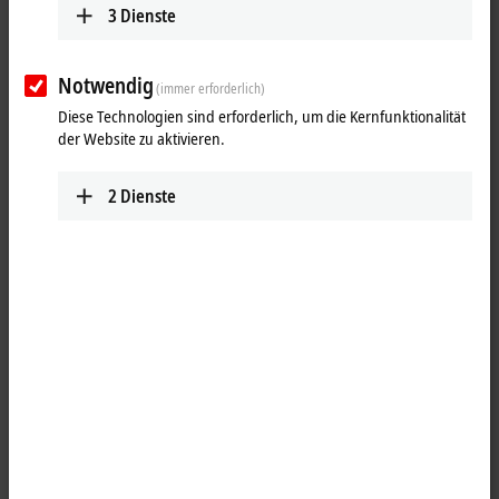
Spannungsmessung gewählt werden kann. Auch galvanisch
3
Dienste
getrennte Varianten sind Teil des Portfolios. Die EPP43xx-Module
bieten als Kombimodule analoge Ein- und auch Ausgänge an.
Notwendig
(immer erforderlich)
Diese Technologien sind erforderlich, um die Kernfunktionalität
25 Einträge
der Website zu aktivieren.
Alle Filter zurücksetzen
2
Dienste
Ergebnisse:
Ihre Auswahl:
Inhalte werden geladen ...