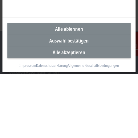
Alle ablehnen
Auswahl bestätigen
Alle akzeptieren
Kontakt
Unternehmenszentrale Österreich
Impressum
Datenschutzerklärung
Allgemeine Geschäftsbedingungen
Beckhoff Automation GmbH
Hauptstraße 11
6706 Bürs
+43 5552 68813-0
info@beckhoff.at
Kontaktinformationen
www.beckhoff.com/de-at/
Newsletter
Seite drucken