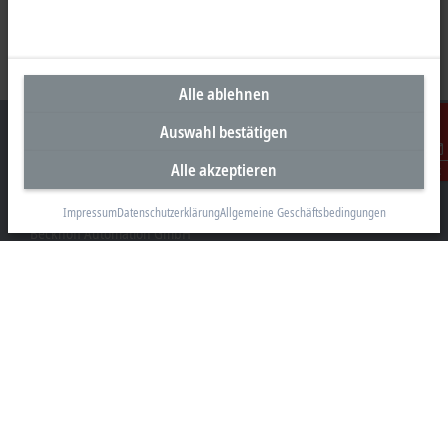
Alle ablehnen
Auswahl bestätigen
Alle akzeptieren
Kontakt
Unternehmenszentrale Österreich
Impressum
Datenschutzerklärung
Allgemeine Geschäftsbedingungen
Beckhoff Automation GmbH
Hauptstraße 11
6706 Bürs
+43 5552 68813-0
info@beckhoff.at
Kontaktinformationen
www.beckhoff.com/de-at/
Newsletter
Seite drucken