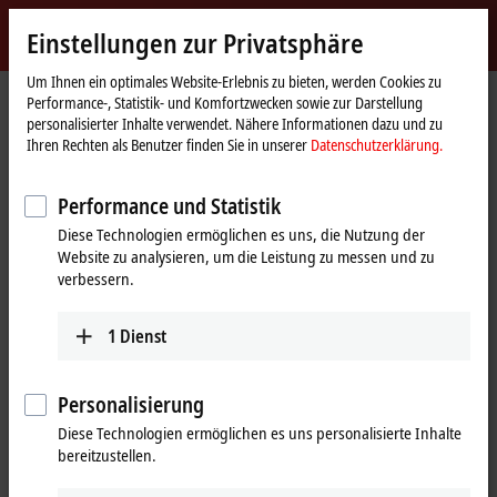
Jetzt anmelden
Einstellungen zur Privatsphäre
myBeckhoff
Beckhoff
-
Um Ihnen ein optimales Website-Erlebnis zu bieten, werden Cookies zu
Performance-, Statistik- und Komfortzwecken sowie zur Darstellung
New
personalisierter Inhalte verwendet. Nähere Informationen dazu und zu
Automation
Startseite
Produkte
I/O
EtherCAT Box
EPPxxxx | Industriegehäuse
Ihren Rechten als Benutzer finden Sie in unserer
Datenschutzerklärung.
Technology
EPP4xxx | Analog-Ausgang
Performance und Statistik
EPP4xxx | EtherCAT P-Box, Analog-
Diese Technologien ermöglichen es uns, die Nutzung der
Ausgang
Website zu analysieren, um die Leistung zu messen und zu
verbessern.
Tabellarische Produktübersicht
Produktfinder
1
Dienst
Die EtherCAT-Box-Module EPP4xxx geben analoge Strom- und
Spannungssignale aus, z. B. mit den Pegeln 0 bis 10 V, ±10 V, 0 bis 20
Personalisierung
mA und 4 bis 20 mA. Die EPP43xx-Module verfügen neben analogen
Diese Technologien ermöglichen es uns personalisierte Inhalte
Ausgängen auch über analoge Eingänge, sodass ein optimaler Mix im
bereitzustellen.
Feld eingesetzt werden kann. Einige Module bieten auch weitere
Ein-/Ausgänge für digitale Signale an.