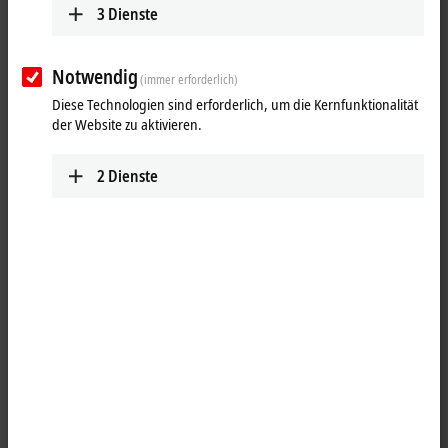
3
Dienste
25 Einträge
Notwendig
(immer erforderlich)
Alle Filter zurücksetzen
Diese Technologien sind erforderlich, um die Kernfunktionalität
der Website zu aktivieren.
Ergebnisse:
Ihre Auswahl:
2
Dienste
Inhalte werden geladen ...