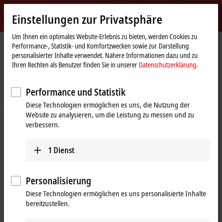
Jetzt anmelden
Einstellungen zur Privatsphäre
myBeckhoff
Beckhoff
-
Um Ihnen ein optimales Website-Erlebnis zu bieten, werden Cookies zu
Performance-, Statistik- und Komfortzwecken sowie zur Darstellung
New
personalisierter Inhalte verwendet. Nähere Informationen dazu und zu
Automation
Startseite
Produkte
I/O
EtherCAT Box
EPxxxx | Industriegehäuse
Ihren Rechten als Benutzer finden Sie in unserer
Datenschutzerklärung.
Technology
EP23xx | Digital-Kombi
EP2328-0001
Performance und Statistik
EP2328-0001 | EtherCAT Box, 4-
Diese Technologien ermöglichen es uns, die Nutzung der
Kanal-Digital-Eingang + 4-Kanal-
Website zu analysieren, um die Leistung zu messen und zu
Digital-Ausgang, 24 V DC, 3 ms,
verbessern.
2 A, M8
1
Dienst
Personalisierung
Diese Technologien ermöglichen es uns personalisierte Inhalte
bereitzustellen.