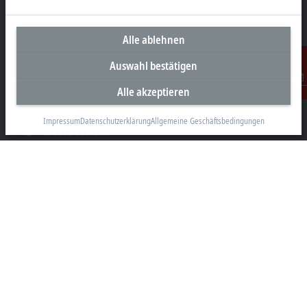
Alle ablehnen
Unternehmenszentrale Österreich
Auswahl bestätigen
Beckhoff Automation GmbH
Alle akzeptieren
Hauptstraße 11
Kontakt
6706 Bürs
Impressum
Datenschutzerklärung
Allgemeine Geschäftsbedingungen
+43 5552 68813-0
info@beckhoff.at
Kontaktinformationen
www.beckhoff.com/de-at/
Newsletter
Seite drucken
Unternehmen
Produkte und Branchen
Support