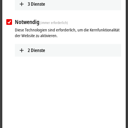
3
Dienste
Notwendig
(immer erforderlich)
Diese Technologien sind erforderlich, um die Kernfunktionalität
der Website zu aktivieren.
2
Dienste
1
Die
EtherCAT
Box EP2328-0001 kombiniert vier digitale Eingänge (vier
M8-Buchsen oben) und vier digitale Ausgänge (vier M8-Buchsen
unten) auf einem Gerät. Die Eingänge haben einen Filter von 3,0 ms.
Die Ausgänge verarbeiten Lastströme bis 2,0 A, sind kurzschlussfest
und verpolungsgeschützt. Der Signalzustand wird über Leuchtdioden