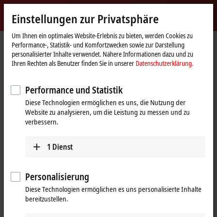
Jetzt anmelden
Einstellungen zur Privatsphäre
myBeckhoff
Beckhoff
-
Um Ihnen ein optimales Website-Erlebnis zu bieten, werden Cookies zu
Performance-, Statistik- und Komfortzwecken sowie zur Darstellung
New
personalisierter Inhalte verwendet. Nähere Informationen dazu und zu
Automation
Startseite
Produkte
I/O
EtherCAT Box
EPxxxx | Industriegehäuse
Ihren Rechten als Benutzer finden Sie in unserer
Datenschutzerklärung.
Technology
EPxxxx | TwinSAFE/TwinSAFE SC
Performance und Statistik
EPxxxx | EtherCAT Box,
Diese Technologien ermöglichen es uns, die Nutzung der
TwinSAFE/TwinSAFE SC
Website zu analysieren, um die Leistung zu messen und zu
verbessern.
Tabellarische Produktübersicht
Produktfinder
1
Dienst
Applikationshandbuch
Personalisierung
Die integrierte Sicherheitslösung TwinSAFE ist die konsequente
Fortführung der offenen, PC-basierten Beckhoff-
Diese Technologien ermöglichen es uns personalisierte Inhalte
Steuerungsphilosophie. Aufgrund der Modularität und Vielseitigkeit
bereitzustellen.
fügen sich die TwinSAFE-Komponenten nahtlos in das Beckhoff-