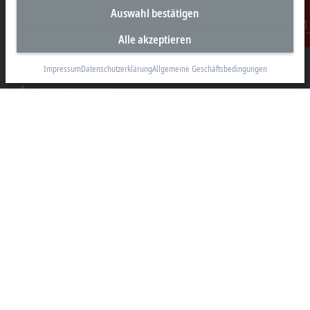
Unternehmenszentrale Österreich
Auswahl bestätigen
Beckhoff Automation GmbH
Alle akzeptieren
Kontakt
Hauptstraße 11
6706 Bürs
Impressum
Datenschutzerklärung
Allgemeine Geschäftsbedingungen
+43 5552 68813-0
info@beckhoff.at
Kontaktinformationen
www.beckhoff.com/de-at/
Newsletter
Seite drucken
Unternehmen
Produkte und Branchen
Support
Soziale Medien