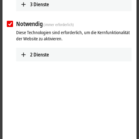
3
Dienste
Notwendig
(immer erforderlich)
Diese Technologien sind erforderlich, um die Kernfunktionalität
der Website zu aktivieren.
2
Dienste
1
3
Die Ausgangsklemmen EL2521-xxxx verändern ein binäres Signal in
der Frequenz und geben es (galvanisch getrennt vom E-Bus) aus. Die
Frequenz wird durch einen 16-Bit-Wert vom Automatisierungsgerät
vorgegeben. Der Signalzustand der
EtherCAT
-Klemme wird durch
Leuchtdioden angezeigt. Die LEDs sind mit den Ausgängen getaktet