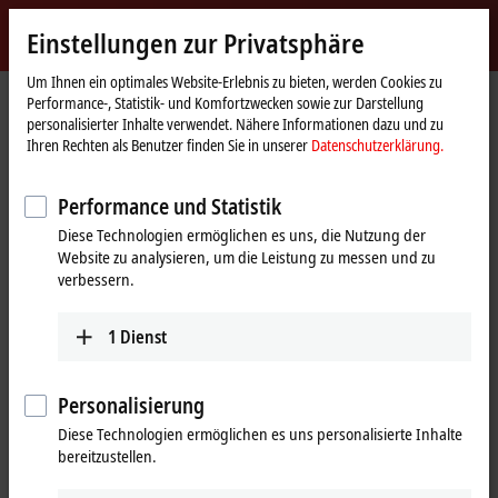
Jetzt anmelden
Einstellungen zur Privatsphäre
myBeckhoff
Beckhoff
-
Um Ihnen ein optimales Website-Erlebnis zu bieten, werden Cookies zu
Performance-, Statistik- und Komfortzwecken sowie zur Darstellung
New
personalisierter Inhalte verwendet. Nähere Informationen dazu und zu
Automation
Startseite
Produkte
I/O
EtherCAT-Klemmen
Ihren Rechten als Benutzer finden Sie in unserer
Datenschutzerklärung.
Technology
EL/ED2xxx | Digital-Ausgang
EL2521-0024
Performance und Statistik
EL2521-0024 | EtherCAT-
Diese Technologien ermöglichen es uns, die Nutzung der
Klemme, 1-Kanal-Pulse-Train-
Website zu analysieren, um die Leistung zu messen und zu
Ausgang, Inkr.-Enc.-Simulation,
verbessern.
24 V DC, 1 A
1
Dienst
Personalisierung
Diese Technologien ermöglichen es uns personalisierte Inhalte
bereitzustellen.