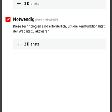
3
Dienste
Notwendig
(immer erforderlich)
Diese Technologien sind erforderlich, um die Kernfunktionalität
der Website zu aktivieren.
2
Dienste
1
4
Die analoge Eingangsklemme EL3112 verarbeitet Signale im Bereich
von 0 bis 20 mA. Der Strom wird mit einer Auflösung von 16 Bit
digitalisiert und galvanisch getrennt zum übergeordneten
Automatisierungsgerät transportiert. Die Eingangskanäle der
EtherCAT
-Klemme sind Differenzeingänge und besitzen ein
gemeinsames, internes Massepotenzial. Die EL3112 vereint zwei