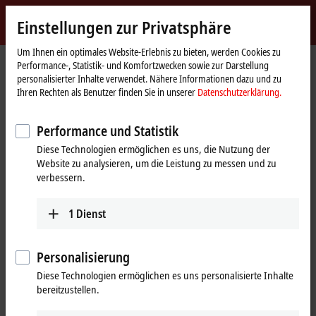
Jetzt anmelden
Einstellungen zur Privatsphäre
myBeckhoff
Beckhoff
-
Um Ihnen ein optimales Website-Erlebnis zu bieten, werden Cookies zu
Performance-, Statistik- und Komfortzwecken sowie zur Darstellung
New
personalisierter Inhalte verwendet. Nähere Informationen dazu und zu
Automation
Startseite
Produkte
I/O
EtherCAT-Klemmen
Ihren Rechten als Benutzer finden Sie in unserer
Datenschutzerklärung.
Technology
EL/ED3xxx | Analog-Eingang
EL3112
Performance und Statistik
EL3112 | EtherCAT-Klemme, 2-
Diese Technologien ermöglichen es uns, die Nutzung der
Kanal-Analog-Eingang, Strom,
Website zu analysieren, um die Leistung zu messen und zu
0…20 mA, 16 Bit, differentiell
verbessern.
1
Dienst
Personalisierung
Diese Technologien ermöglichen es uns personalisierte Inhalte
bereitzustellen.