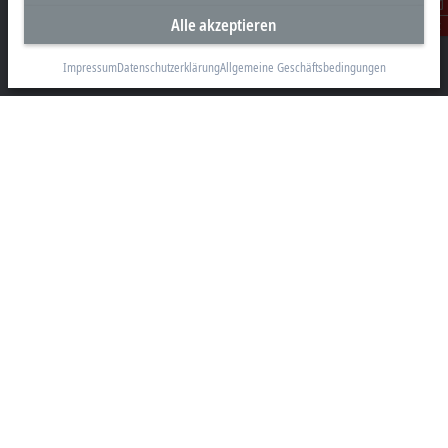
Alle akzeptieren
Beckhoff Automation GmbH
Kontakt
Hauptstraße 11
6706 Bürs
Impressum
Datenschutzerklärung
Allgemeine Geschäftsbedingungen
+43 5552 68813-0
info@beckhoff.at
Kontaktinformationen
www.beckhoff.com/de-at/
Newsletter
Seite drucken
Unternehmen
Produkte und Branchen
Support
Soziale Medien