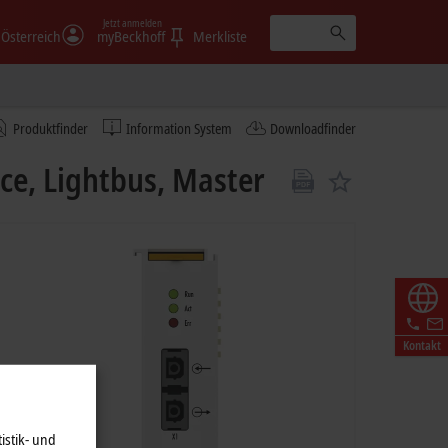
Jetzt anmelden
Österreich
myBeckhoff
Merkliste
Produktfinder
Information System
Downloadfinder
e, Lightbus, Master
Kontakt
istik- und