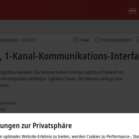
munikation
EL6720
News
Produktneuheiten
 1-Kanal-Kommunikations-Interfac
ightbus-Geräten. Die Klemme beherrscht das Lightbus-Protokoll mit
ie Integration beliebiger Lightbus-Slaves. Die Klemme verfügt über
tures:
synchron
DS)
schluss an Lightbus-Netzwerke, ermöglicht aber eine platzsparende
lungen zur Privatsphäre
tet werden kann.
 optimales Website-Erlebnis zu bieten, werden Cookies zu Performance-, Stat