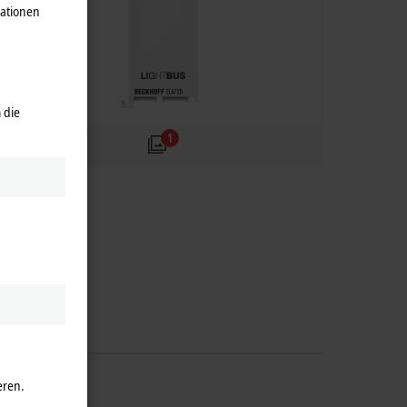
mationen
 die
1
eren.