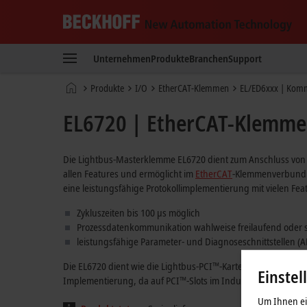
Beckhoff
-
Unternehmen
Produkte
Branchen
Support
New
Automation
Startseite
Produkte
I/O
EtherCAT-Klemmen
EL/ED6xxx | Kom
Technology
EL6720 | EtherCAT-Klemme,
Die Lightbus-Masterklemme EL6720 dient zum Anschluss von L
allen Features und ermöglicht im
EtherCAT
-Klemmenverbund d
eine leistungsfähige Protokollimplementierung mit vielen Fea
Zykluszeiten bis 100 µs möglich
Prozessdatenkommunikation wahlweise freilaufend oder 
leistungsfähige Parameter- und Diagnoseschnittstellen (A
Die EL6720 dient wie die Lightbus-PCI™-Karte FC2001 zum An
Einstel
Implementierung, da auf PCI™-Slots im Industrie-PC verzich
Um Ihnen ein