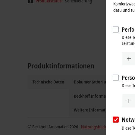
Produktstatus:
Serienlieferung
Komfortzwec
dazu und zu 
Perfo
Diese T
Leistun
Produktinformationen
Perso
Technische Daten
Dokumentation und Downloads
Diese T
Beckhoff Information System
Weitere Informationen
Notw
© Beckhoff Automation 2026 -
Nutzungsbedingungen
Diese T